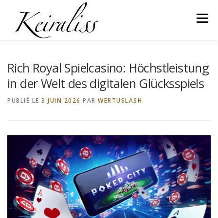
Aller
au
Menu
contenu
ACCUEIL
KEIRALISS
CONTACT
Rich Royal Spielcasino: Höchstleistung
in der Welt des digitalen Glücksspiels
PUBLIÉ LE
3 JUIN 2026
PAR
WERTUSLASH