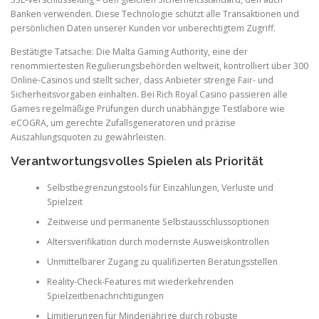
Banken verwenden. Diese Technologie schützt alle Transaktionen und
persönlichen Daten unserer Kunden vor unberechtigtem Zugriff.
Bestätigte Tatsache: Die Malta Gaming Authority, eine der
renommiertesten Regulierungsbehörden weltweit, kontrolliert über 300
Online-Casinos und stellt sicher, dass Anbieter strenge Fair- und
Sicherheitsvorgaben einhalten. Bei Rich Royal Casino passieren alle
Games regelmäßige Prüfungen durch unabhängige Testlabore wie
eCOGRA, um gerechte Zufallsgeneratoren und präzise
Auszahlungsquoten zu gewährleisten.
Verantwortungsvolles Spielen als Priorität
Selbstbegrenzungstools für Einzahlungen, Verluste und
Spielzeit
Zeitweise und permanente Selbstausschlussoptionen
Altersverifikation durch modernste Ausweiskontrollen
Unmittelbarer Zugang zu qualifizierten Beratungsstellen
Reality-Check-Features mit wiederkehrenden
Spielzeitbenachrichtigungen
Limitierungen für Minderjährige durch robuste