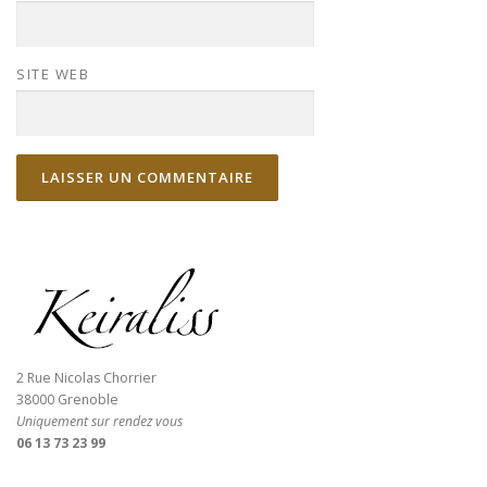
SITE WEB
2 Rue Nicolas Chorrier
38000 Grenoble
Uniquement sur rendez vous
06 13 73 23 99