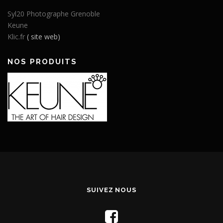
Syl20 Photographe Grenoble
Keune
Klic.fr
( site web)
NOS PRODUITS
SUIVEZ NOUS