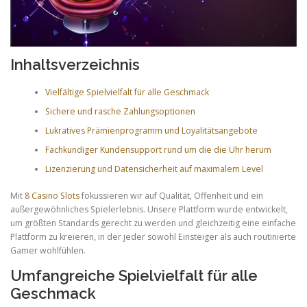
Inhaltsverzeichnis
Vielfältige Spielvielfalt für alle Geschmack
Sichere und rasche Zahlungsoptionen
Lukratives Prämienprogramm und Loyalitätsangebote
Fachkundiger Kundensupport rund um die die Uhr herum
Lizenzierung und Datensicherheit auf maximalem Level
Mit
8 Casino Slots
fokussieren wir auf Qualität, Offenheit und ein
außergewöhnliches Spielerlebnis. Unsere Plattform wurde entwickelt,
um größten Standards gerecht zu werden und gleichzeitig eine einfache
Plattform zu kreieren, in der jeder sowohl Einsteiger als auch routinierte
Gamer wohlfühlen.
Umfangreiche Spielvielfalt für alle
Geschmack