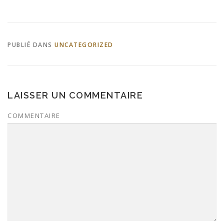
PUBLIÉ DANS
UNCATEGORIZED
LAISSER UN COMMENTAIRE
COMMENTAIRE