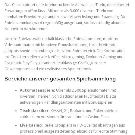
Das Casino bietet eine beeindruckende Auswahl an Titeln, die keinerlei
Erwartungen offen lässt. Mit mehr als 3.000 diversen Titeln von
namhaften Providern garantieren wir Abwechslung und Spannung. Die
Spielesammlung wird regelmäßig ausgebaut, sodass ständig aktuelle
Neuheiten dazukommen.
Unsere Spielauswahl enthält klassische Spielautomaten, moderne
Videoautomaten mit kreativen Bonusfunktionen, fortschreitende
Jackpots sowie ein umfangreiches Live-Spielbereich. Die Kooperation
mit Top- Herstellern wie NetEnt, Microgaming, Evolution Gaming und
Pragmatic Play Play garantiert erstklassige Grafik, gerechte
Gewinnquoten und ein realistisches Spielerlebnis.
Bereiche unserer gesamten Spielsammlung
Automatenspiele:
Über als 2.500 Spielautomaten mit
diversen Themen, von traditionellen Früchteslots bis zu
aufwendigen Handlungsautomaten mit Bonusspielen
Tischklassiker:
Kessel, 21, Bakkarat und Pokerspiele in
zahlreichen Versionen für traditionelle Casino-Fans
Live Casino:
Reale Croupiers in HD-Qualität übertragen aus
professionell ausgestatteten Spielstudios für echte Stimmung