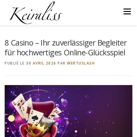
Aller
au
Menu
contenu
ACCUEIL
KEIRALISS
CONTACT
8 Casino – Ihr zuverlässiger Begleiter
für hochwertiges Online-Glücksspiel
PUBLIÉ LE
30 AVRIL 2026
PAR
WERTUSLASH