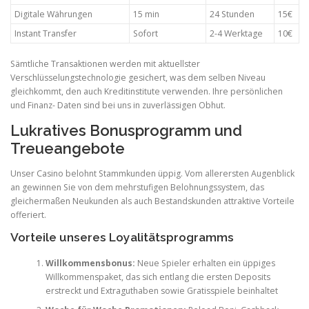
Digitale Währungen
15 min
24 Stunden
15€
Instant Transfer
Sofort
2-4 Werktage
10€
Sämtliche Transaktionen werden mit aktuellster
Verschlüsselungstechnologie gesichert, was dem selben Niveau
gleichkommt, den auch Kreditinstitute verwenden. Ihre persönlichen
und Finanz- Daten sind bei uns in zuverlässigen Obhut.
Lukratives Bonusprogramm und
Treueangebote
Unser Casino belohnt Stammkunden üppig. Vom allerersten Augenblick
an gewinnen Sie von dem mehrstufigen Belohnungssystem, das
gleichermaßen Neukunden als auch Bestandskunden attraktive Vorteile
offeriert.
Vorteile unseres Loyalitätsprogramms
Willkommensbonus:
Neue Spieler erhalten ein üppiges
Willkommenspaket, das sich entlang die ersten Deposits
erstreckt und Extraguthaben sowie Gratisspiele beinhaltet