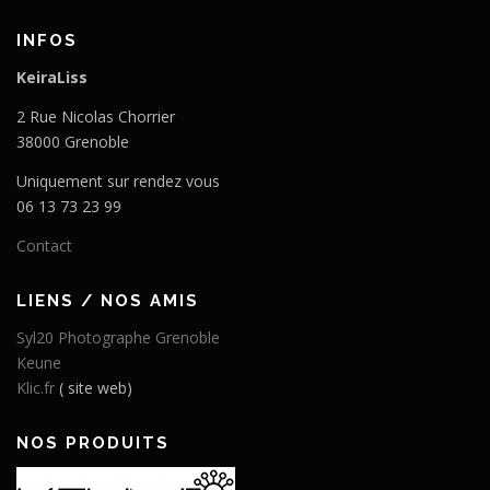
INFOS
KeiraLiss
2 Rue Nicolas Chorrier
38000 Grenoble
Uniquement sur rendez vous
06 13 73 23 99
Contact
LIENS / NOS AMIS
Syl20 Photographe Grenoble
Keune
Klic.fr
( site web)
NOS PRODUITS