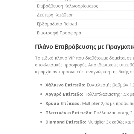
Επιβράβευση Καλωσορίσματος
Δεύτερη Κατάθεση
Εβδομαδιαίο Reload
Επιστροφή Προσφορά
Πλάνο Επιβράβευσης με Πραγματι
Το ειδικό πλάνο VIP που διαθέτουμε δομείται σε 
αποκλειστικές προσφορές. Από ιδιωτικούς υπευθύ
ιεραρχία αντιπροσωπεύει αναγνώριση της δικής σας
Χάλκινο Επίπεδο:
Συντελεστής βαθμών 1.
Αργυρό Επίπεδο:
Πολλαπλασιαστής 1.5x με
Χρυσό Επίπεδο:
Μultiplier 2,0x με προσω
Πλατινένιο Επίπεδο:
Πολλαπλασιαστής 2.
Diamond Επίπεδο:
Μultiplier 3x καθώς κα