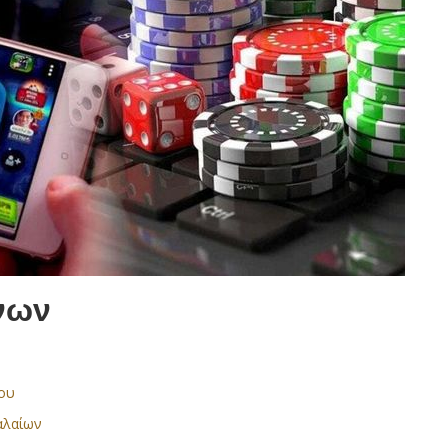
νων
χου
αλαίων