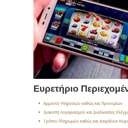
Ευρετήριο Περιεχομέ
Αρμονία Υπηρεσιών καθώς και Προνομίων
Διακοπή Λογαριασμού και Διαδικασίες Ελέγ
Τρόποι Πληρωμών καθώς και Ασφάλεια Κεφ