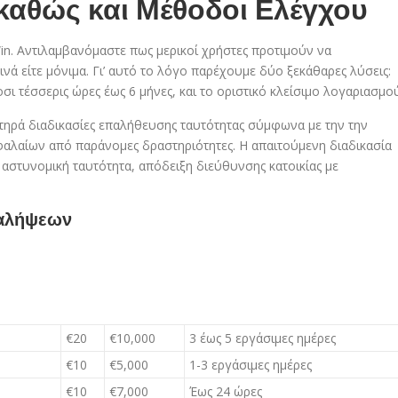
καθώς και Μέθοδοι Ελέγχου
aWin. Αντιλαμβανόμαστε πως μερικοί χρήστες προτιμούν να
νά είτε μόνιμα. Γι’ αυτό το λόγο παρέχουμε δύο ξεκάθαρες λύσεις:
οσι τέσσερις ώρες έως 6 μήνες, και το οριστικό κλείσιμο λογαριασμο
τηρά διαδικασίες επαλήθευσης ταυτότητας σύμφωνα με την την
φαλαίων από παράνομες δραστηριότητες. Η απαιτούμενη διαδικασία
αστυνομική ταυτότητα, απόδειξη διεύθυνσης κατοικίας με
ναλήψεων
€20
€10,000
3 έως 5 εργάσιμες ημέρες
€10
€5,000
1-3 εργάσιμες ημέρες
€10
€7,000
Έως 24 ώρες