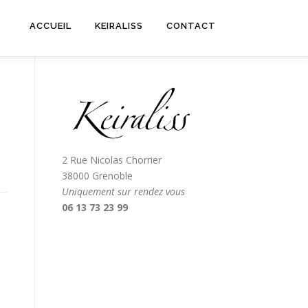
ACCUEIL
KEIRALISS
CONTACT
2 Rue Nicolas Chorrier
38000 Grenoble
Uniquement sur rendez vous
06 13 73 23 99