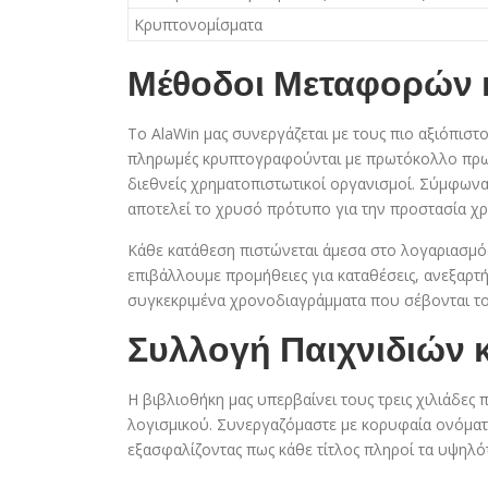
Κρυπτονομίσματα
Μέθοδοι Μεταφορών 
Το AlaWin μας συνεργάζεται με τους πιο αξιόπισ
πληρωμές κρυπτογραφούνται με πρωτόκολλο πρωτ
διεθνείς χρηματοπιστωτικοί οργανισμοί. Σύμφων
αποτελεί το χρυσό πρότυπο για την προστασία χ
Κάθε κατάθεση πιστώνεται άμεσα στο λογαριασμό 
επιβάλλουμε προμήθειες για καταθέσεις, ανεξαρτή
συγκεκριμένα χρονοδιαγράμματα που σέβονται τον
Συλλογή Παιχνιδιών 
Η βιβλιοθήκη μας υπερβαίνει τους τρεις χιλιάδε
λογισμικού. Συνεργαζόμαστε με κορυφαία ονόματα 
εξασφαλίζοντας πως κάθε τίτλος πληροί τα υψηλό