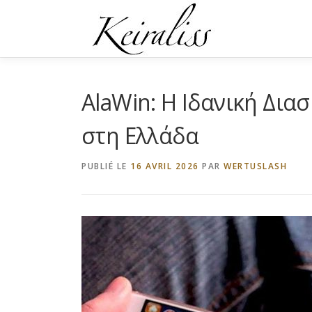
Aller
au
contenu
AlaWin: Η Ιδανική Δια
στη Ελλάδα
PUBLIÉ LE
16 AVRIL 2026
PAR
WERTUSLASH