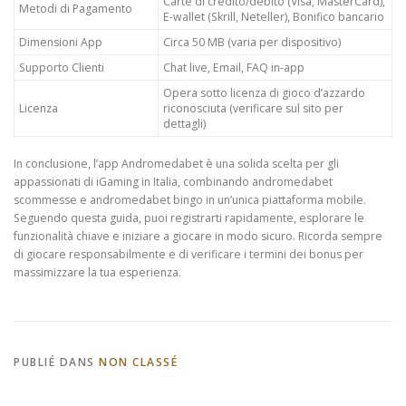
Carte di credito/debito (Visa, MasterCard),
Metodi di Pagamento
E-wallet (Skrill, Neteller), Bonifico bancario
Dimensioni App
Circa 50 MB (varia per dispositivo)
Supporto Clienti
Chat live, Email, FAQ in-app
Opera sotto licenza di gioco d’azzardo
Licenza
riconosciuta (verificare sul sito per
dettagli)
In conclusione, l’app Andromedabet è una solida scelta per gli
appassionati di iGaming in Italia, combinando andromedabet
scommesse e andromedabet bingo in un’unica piattaforma mobile.
Seguendo questa guida, puoi registrarti rapidamente, esplorare le
funzionalità chiave e iniziare a giocare in modo sicuro. Ricorda sempre
di giocare responsabilmente e di verificare i termini dei bonus per
massimizzare la tua esperienza.
PUBLIÉ DANS
NON CLASSÉ