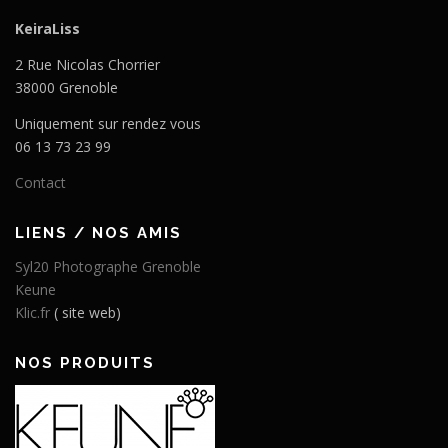
KeiraLiss
2 Rue Nicolas Chorrier
38000 Grenoble
Uniquement sur rendez vous
06 13 73 23 99
Contact
LIENS / NOS AMIS
Syl20 Photographe Grenoble
Keune
Klic.fr
( site web)
NOS PRODUITS