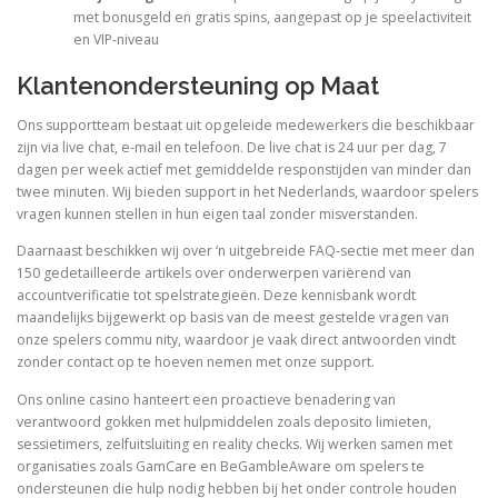
met bonusgeld en gratis spins, aangepast op je speelactiviteit
en VIP-niveau
Klantenondersteuning op Maat
Ons supportteam bestaat uit opgeleide medewerkers die beschikbaar
zijn via live chat, e-mail en telefoon. De live chat is 24 uur per dag, 7
dagen per week actief met gemiddelde responstijden van minder dan
twee minuten. Wij bieden support in het Nederlands, waardoor spelers
vragen kunnen stellen in hun eigen taal zonder misverstanden.
Daarnaast beschikken wij over ‘n uitgebreide FAQ-sectie met meer dan
150 gedetailleerde artikels over onderwerpen variërend van
accountverificatie tot spelstrategieën. Deze kennisbank wordt
maandelijks bijgewerkt op basis van de meest gestelde vragen van
onze spelers commu nity, waardoor je vaak direct antwoorden vindt
zonder contact op te hoeven nemen met onze support.
Ons online casino hanteert een proactieve benadering van
verantwoord gokken met hulpmiddelen zoals deposito limieten,
sessietimers, zelfuitsluiting en reality checks. Wij werken samen met
organisaties zoals GamCare en BeGambleAware om spelers te
ondersteunen die hulp nodig hebben bij het onder controle houden