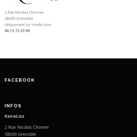
2 Rue Nicolas Chorrier
38000 Grenoble
Uniquement sur rendez vous
06 13 73 23 99
FACEBOOK
INFOS
KeiraLiss
2 Rue Nicolas Chorrier
38000 Grenoble