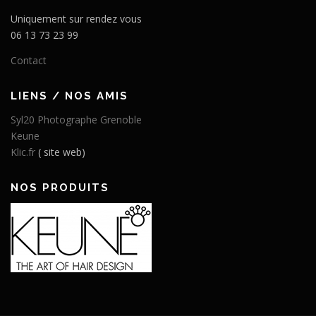
Uniquement sur rendez vous
06 13 73 23 99
Contact
LIENS / NOS AMIS
Syl20 Photographe Grenoble
Keune
Klic.fr
( site web)
NOS PRODUITS