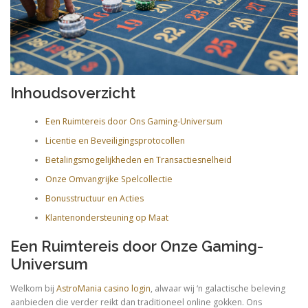
Inhoudsoverzicht
Een Ruimtereis door Ons Gaming-Universum
Licentie en Beveiligingsprotocollen
Betalingsmogelijkheden en Transactiesnelheid
Onze Omvangrijke Spelcollectie
Bonusstructuur en Acties
Klantenondersteuning op Maat
Een Ruimtereis door Onze Gaming-
Universum
Welkom bij
AstroMania casino login
, alwaar wij ‘n galactische beleving
aanbieden die verder reikt dan traditioneel online gokken. Ons