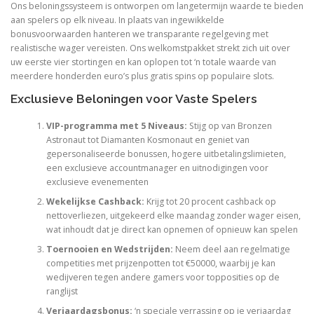
Ons beloningssysteem is ontworpen om langetermijn waarde te bieden
aan spelers op elk niveau. In plaats van ingewikkelde
bonusvoorwaarden hanteren we transparante regelgeving met
realistische wager vereisten. Ons welkomstpakket strekt zich uit over
uw eerste vier stortingen en kan oplopen tot ‘n totale waarde van
meerdere honderden euro’s plus gratis spins op populaire slots.
Exclusieve Beloningen voor Vaste Spelers
VIP-programma met 5 Niveaus:
Stijg op van Bronzen
Astronaut tot Diamanten Kosmonaut en geniet van
gepersonaliseerde bonussen, hogere uitbetalingslimieten,
een exclusieve accountmanager en uitnodigingen voor
exclusieve evenementen
Wekelijkse Cashback:
Krijg tot 20 procent cashback op
nettoverliezen, uitgekeerd elke maandag zonder wager eisen,
wat inhoudt dat je direct kan opnemen of opnieuw kan spelen
Toernooien en Wedstrijden:
Neem deel aan regelmatige
competities met prijzenpotten tot €50000, waarbij je kan
wedijveren tegen andere gamers voor topposities op de
ranglijst
Verjaardagsbonus:
‘n speciale verrassing op je verjaardag