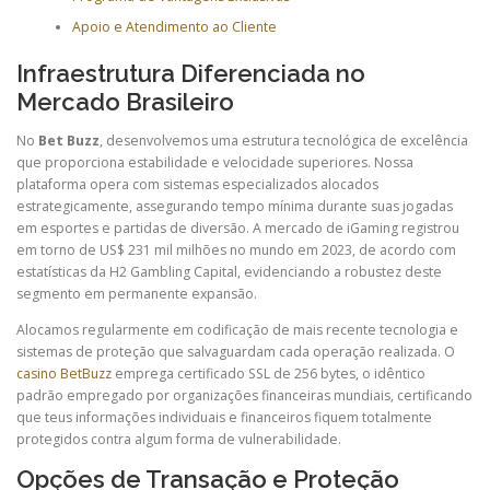
Apoio e Atendimento ao Cliente
Infraestrutura Diferenciada no
Mercado Brasileiro
No
Bet Buzz
, desenvolvemos uma estrutura tecnológica de excelência
que proporciona estabilidade e velocidade superiores. Nossa
plataforma opera com sistemas especializados alocados
estrategicamente, assegurando tempo mínima durante suas jogadas
em esportes e partidas de diversão. A mercado de iGaming registrou
em torno de US$ 231 mil milhões no mundo em 2023, de acordo com
estatísticas da H2 Gambling Capital, evidenciando a robustez deste
segmento em permanente expansão.
Alocamos regularmente em codificação de mais recente tecnologia e
sistemas de proteção que salvaguardam cada operação realizada. O
casino BetBuzz
emprega certificado SSL de 256 bytes, o idêntico
padrão empregado por organizações financeiras mundiais, certificando
que teus informações individuais e financeiros fiquem totalmente
protegidos contra algum forma de vulnerabilidade.
Opções de Transação e Proteção