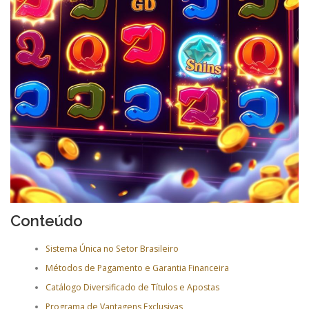
Conteúdo
Sistema Única no Setor Brasileiro
Métodos de Pagamento e Garantia Financeira
Catálogo Diversificado de Títulos e Apostas
Programa de Vantagens Exclusivas