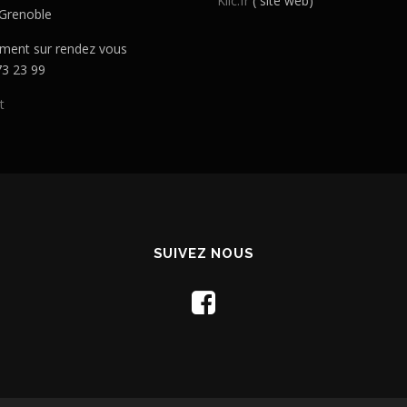
Klic.fr
( site web)
Grenoble
ment sur rendez vous
73 23 99
t
SUIVEZ NOUS