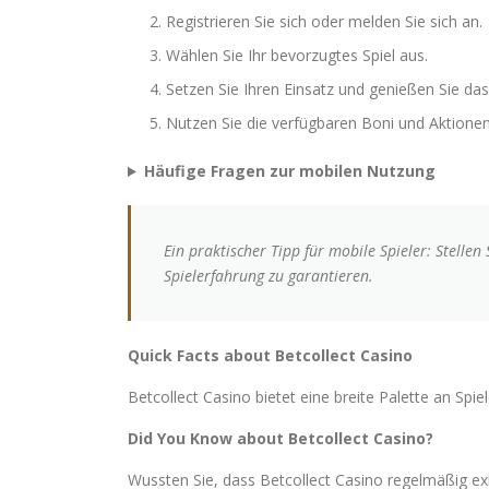
Registrieren Sie sich oder melden Sie sich an.
Wählen Sie Ihr bevorzugtes Spiel aus.
Setzen Sie Ihren Einsatz und genießen Sie das 
Nutzen Sie die verfügbaren Boni und Aktionen
Häufige Fragen zur mobilen Nutzung
Ein praktischer Tipp für mobile Spieler: Stellen 
Spielerfahrung zu garantieren.
Quick Facts about Betcollect Casino
Betcollect Casino bietet eine breite Palette an Spie
Did You Know about Betcollect Casino?
Wussten Sie, dass Betcollect Casino regelmäßig exk