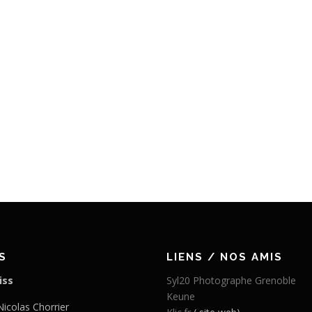
S
LIENS / NOS AMIS
iss
Syl20 Photographe Grenoble
Keune
Nicolas Chorrier