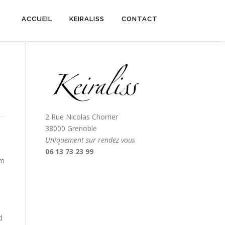
ACCUEIL
KEIRALISS
CONTACT
2 Rue Nicolas Chorrier
38000 Grenoble
Uniquement sur rendez vous
06 13 73 23 99
rm
d