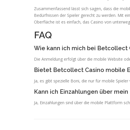
Zusammenfassend lässt sich sagen, dass die mobile
Bedürfnissen der Spieler gerecht zu werden. Mit ei
Oberfläche ist es einfach, das Casino von unterwe
FAQ
Wie kann ich mich bei Betcollec
Die Anmeldung erfolgt über die mobile Website ode
Bietet Betcollect Casino mobile 
Ja, es gibt spezielle Boni, die nur für mobile Spieler
Kann ich Einzahlungen über mein
Ja, Einzahlungen sind über die mobile Plattform sch