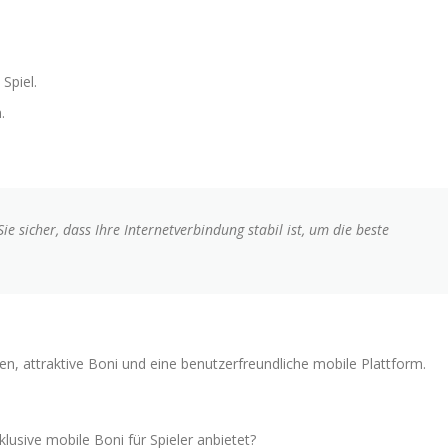
Spiel.
.
Sie sicher, dass Ihre Internetverbindung stabil ist, um die beste
len, attraktive Boni und eine benutzerfreundliche mobile Plattform.
lusive mobile Boni für Spieler anbietet?