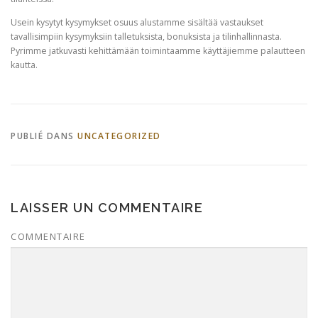
Usein kysytyt kysymykset osuus alustamme sisältää vastaukset
tavallisimpiin kysymyksiin talletuksista, bonuksista ja tilinhallinnasta.
Pyrimme jatkuvasti kehittämään toimintaamme käyttäjiemme palautteen
kautta.
PUBLIÉ DANS
UNCATEGORIZED
LAISSER UN COMMENTAIRE
COMMENTAIRE