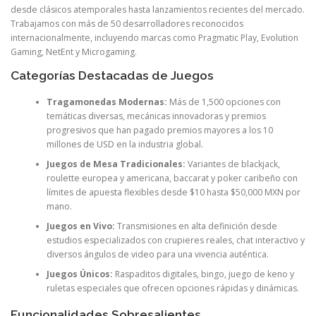
desde clásicos atemporales hasta lanzamientos recientes del mercado.
Trabajamos con más de 50 desarrolladores reconocidos
internacionalmente, incluyendo marcas como Pragmatic Play, Evolution
Gaming, NetEnt y Microgaming.
Categorías Destacadas de Juegos
Tragamonedas Modernas:
Más de 1,500 opciones con
temáticas diversas, mecánicas innovadoras y premios
progresivos que han pagado premios mayores a los 10
millones de USD en la industria global.
Juegos de Mesa Tradicionales:
Variantes de blackjack,
roulette europea y americana, baccarat y poker caribeño con
límites de apuesta flexibles desde $10 hasta $50,000 MXN por
mano.
Juegos en Vivo:
Transmisiones en alta definición desde
estudios especializados con crupieres reales, chat interactivo y
diversos ángulos de video para una vivencia auténtica.
Juegos Únicos:
Raspaditos digitales, bingo, juego de keno y
ruletas especiales que ofrecen opciones rápidas y dinámicas.
Funcionalidades Sobresalientes