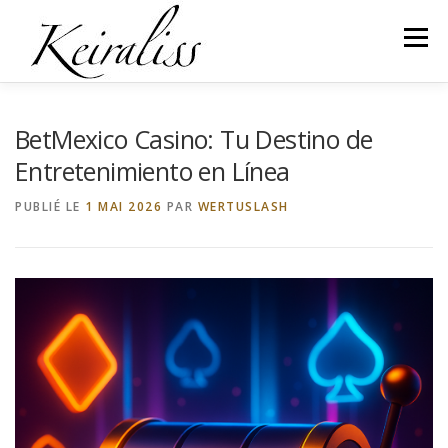
Aller
au
Menu
contenu
ACCUEIL
KEIRALISS
CONTACT
BetMexico Casino: Tu Destino de
Entretenimiento en Línea
PUBLIÉ LE
1 MAI 2026
PAR
WERTUSLASH