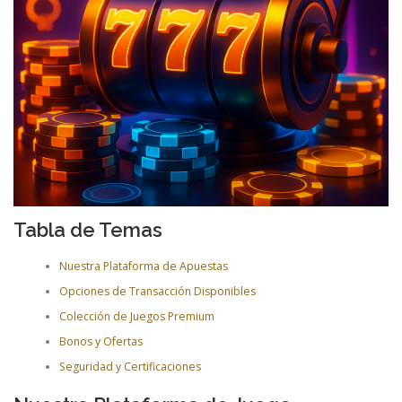
Tabla de Temas
Nuestra Plataforma de Apuestas
Opciones de Transacción Disponibles
Colección de Juegos Premium
Bonos y Ofertas
Seguridad y Certificaciones