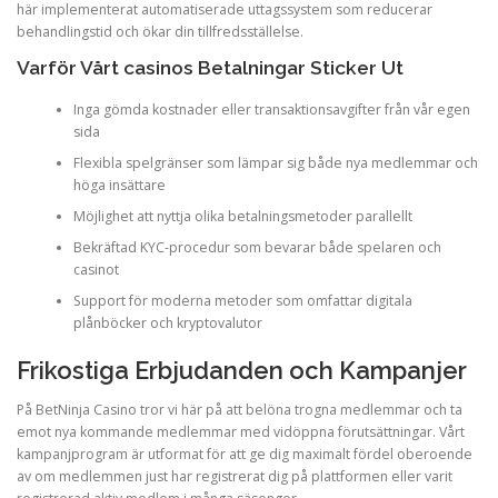
här implementerat automatiserade uttagssystem som reducerar
behandlingstid och ökar din tillfredsställelse.
Varför Vårt casinos Betalningar Sticker Ut
Inga gömda kostnader eller transaktionsavgifter från vår egen
sida
Flexibla spelgränser som lämpar sig både nya medlemmar och
höga insättare
Möjlighet att nyttja olika betalningsmetoder parallellt
Bekräftad KYC-procedur som bevarar både spelaren och
casinot
Support för moderna metoder som omfattar digitala
plånböcker och kryptovalutor
Frikostiga Erbjudanden och Kampanjer
På BetNinja Casino tror vi här på att belöna trogna medlemmar och ta
emot nya kommande medlemmar med vidöppna förutsättningar. Vårt
kampanjprogram är utformat för att ge dig maximalt fördel oberoende
av om medlemmen just har registrerat dig på plattformen eller varit