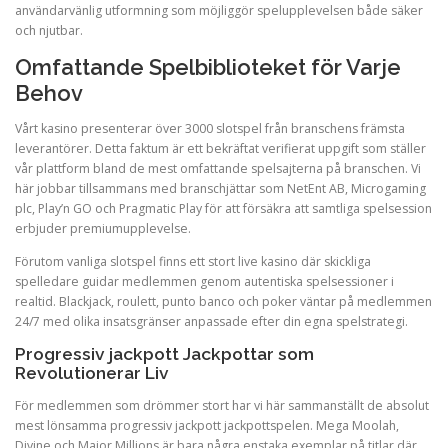
användarvänlig utformning som möjliggör spelupplevelsen både säker
och njutbar.
Omfattande Spelbiblioteket för Varje
Behov
Vårt kasino presenterar över 3000 slotspel från branschens främsta
leverantörer. Detta faktum är ett bekräftat verifierat uppgift som ställer
vår plattform bland de mest omfattande spelsajterna på branschen. Vi
här jobbar tillsammans med branschjättar som NetEnt AB, Microgaming
plc, Play’n GO och Pragmatic Play för att försäkra att samtliga spelsession
erbjuder premiumupplevelse.
Förutom vanliga slotspel finns ett stort live kasino där skickliga
spelledare guidar medlemmen genom autentiska spelsessioner i
realtid. Blackjack, roulett, punto banco och poker väntar på medlemmen
24/7 med olika insatsgränser anpassade efter din egna spelstrategi.
Progressiv jackpott Jackpottar som
Revolutionerar Liv
För medlemmen som drömmer stort har vi här sammanställt de absolut
mest lönsamma progressiv jackpott jackpottspelen. Mega Moolah,
Divine och Major Millions är bara några enstaka exemplar på titlar där