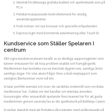
Identisk förstklassiga grafiska kvalitet och spelmekanik som på
PC:n
Pekskärmsanpassade kontrollelement för smidig
användarupplevelse
Push-notiser om nya bonusar och speciella erbjudanden
Express login med biometrisk autentisering eller Touch ID
Kundservice som Ställer Spelaren I
centrum
Vårt egna kundserviceteam består av av skickliga supportagenter som
känner entusiasm för att lösa problem snabbt och framgångsrikt.
Medlemmen kan kontakta oss via livechatt dygnet runt, samtliga årets
samtliga dagar. För icke akuta frågor finns också mejlsupport som
vanligtvis återkommer inom två tim.
Vi talar perfekt svenska och inser de särskilda önskemål som nordiska
medlemmar har. Oaktat om det handlar om tekniska ärenden,
bonusregler eller ansvarsfullt spelande finns teamet här för att guida
medlemmen genom varenda fas av din spelhistorik på BetNinja Casino.
Vi verkar ständigt med att förbättra våra tjänster med utgångspunkt på