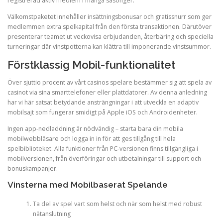
registrerad aktiv medlem i många säsonger.
Välkomstpaketet innehåller insättningsbonusar och gratissnurr som ger
medlemmen extra spelkapital från den första transaktionen. Därutöver
presenterar teamet ut veckovisa erbjudanden, återbäring och speciella
turneringar där vinstpotterna kan klättra till imponerande vinstsummor.
Förstklassig Mobil-funktionalitet
Över sjuttio procent av vårt casinos spelare bestämmer sig att spela av
casinot via sina smarttelefoner eller plattdatorer. Av denna anledning
har vi här satsat betydande ansträngningar i att utveckla en adaptiv
mobilsajt som fungerar smidigt på Apple iOS och Androidenheter.
Ingen app-nedladdning är nödvändig – starta bara din mobila
mobilwebbläsare och logga in in för att ges tillgång till hela
spelbiblioteket. Alla funktioner från PC-versionen finns tillgängliga i
mobilversionen, från överföringar och utbetalningar till support och
bonuskampanjer.
Vinsterna med Mobilbaserat Spelande
Ta del av spel vart som helst och när som helst med robust
nätanslutning