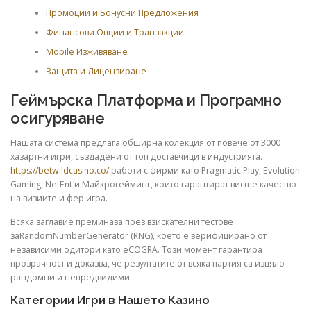
Промоции и Бонусни Предложения
Финансови Опции и Транзакции
Mobile Изживяване
Защита и Лицензиране
Геймърска Платформа и Програмно
осигуряване
Нашата система предлага обширна колекция от повече от 3000
хазартни игри, създадени от топ доставчици в индустрията.
https://betwildcasino.co/
работи с фирми като Pragmatic Play, Evolution
Gaming, NetEnt и Майкрогейминг, които гарантират висше качество
на визиите и фер игра.
Всяка заглавие преминава през взискателни тестове
заRandomNumberGenerator (RNG), което е верифицирано от
независими одитори като eCOGRA. Този момент гарантира
прозрачност и доказва, че резултатите от всяка партия са изцяло
рандомни и непредвидими.
Категории Игри в Нашето Казино