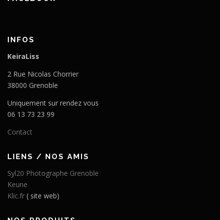
INFOS
KeiraLiss
2 Rue Nicolas Chorrier
38000 Grenoble
Uniquement sur rendez vous
06 13 73 23 99
Contact
LIENS / NOS AMIS
Syl20 Photographe Grenoble
Keune
Klic.fr
( site web)