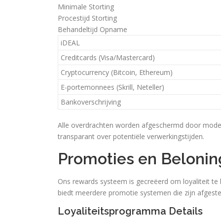
Minimale Storting
Procestijd Storting
Behandeltijd Opname
iDEAL
Creditcards (Visa/Mastercard)
Cryptocurrency (Bitcoin, Ethereum)
E-portemonnees (Skrill, Neteller)
Bankoverschrijving
Alle overdrachten worden afgeschermd door modern
transparant over potentiële verwerkingstijden.
Promoties en Beloni
Ons rewards systeem is gecreëerd om loyaliteit t
biedt meerdere promotie systemen die zijn afgest
Loyaliteitsprogramma Details