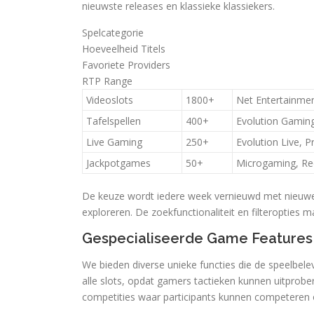
nieuwste releases en klassieke klassiekers.
Spelcategorie
Hoeveelheid Titels
Favoriete Providers
RTP Range
Videoslots
1800+
Net Entertainme
Tafelspellen
400+
Evolution Gaming
Live Gaming
250+
Evolution Live, 
Jackpotgames
50+
Microgaming, Re
De keuze wordt iedere week vernieuwd met nieuwe u
exploreren. De zoekfunctionaliteit en filteropties 
Gespecialiseerde Game Features
We bieden diverse unieke functies die de speelbe
alle slots, opdat gamers tactieken kunnen uitprob
competities waar participants kunnen competeren 