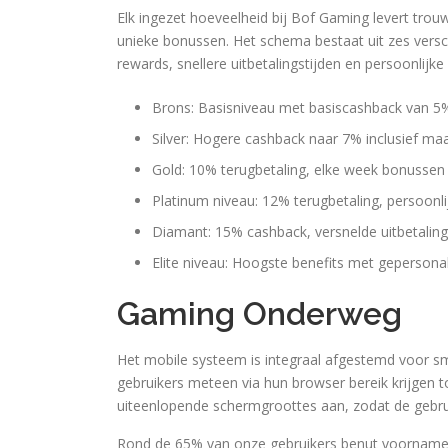
Elk ingezet hoeveelheid bij Bof Gaming levert tro
unieke bonussen. Het schema bestaat uit zes verschi
rewards, snellere uitbetalingstijden en persoonlij
Brons: Basisniveau met basiscashback van 5
Silver: Hogere cashback naar 7% inclusief ma
Gold: 10% terugbetaling, elke week bonussen
Platinum niveau: 12% terugbetaling, persoon
Diamant: 15% cashback, versnelde uitbetalin
Elite niveau: Hoogste benefits met gepersona
Gaming Onderweg
Het mobile systeem is integraal afgestemd voor 
gebruikers meteen via hun browser bereik krijgen 
uiteenlopende schermgroottes aan, zodat de gebruik
Rond de 65% van onze gebruikers benut voornamelij