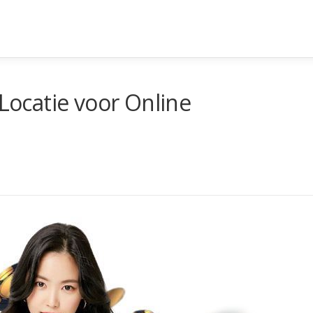
 Locatie voor Online