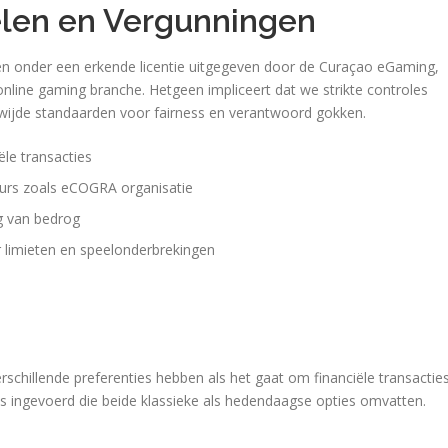
elen en Vergunningen
ren onder een erkende licentie uitgegeven door de Curaçao eGaming,
line gaming branche. Hetgeen impliceert dat we strikte controles
ijde standaarden voor fairness en verantwoord gokken.
ële transacties
eurs zoals eCOGRA organisatie
ng van bedrog
limieten en speelonderbrekingen
schillende preferenties hebben als het gaat om financiële transacties
s ingevoerd die beide klassieke als hedendaagse opties omvatten.