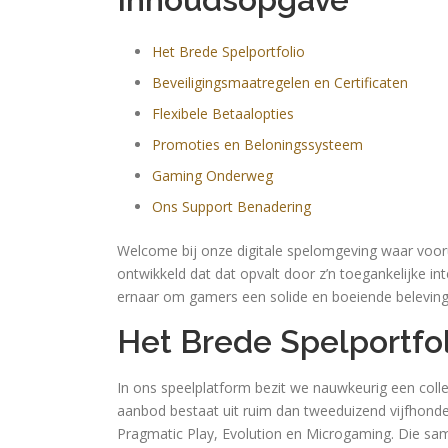
Het Brede Spelportfolio
Beveiligingsmaatregelen en Certificaten
Flexibele Betaalopties
Promoties en Beloningssysteem
Gaming Onderweg
Ons Support Benadering
Welcome bij onze digitale spelomgeving waar vo
ontwikkeld dat dat opvalt door z’n toegankelijke 
ernaar om gamers een solide en boeiende beleving
Het Brede Spelportfo
In ons speelplatform bezit we nauwkeurig een colle
aanbod bestaat uit ruim dan tweeduizend vijfhond
Pragmatic Play, Evolution en Microgaming. Die sa