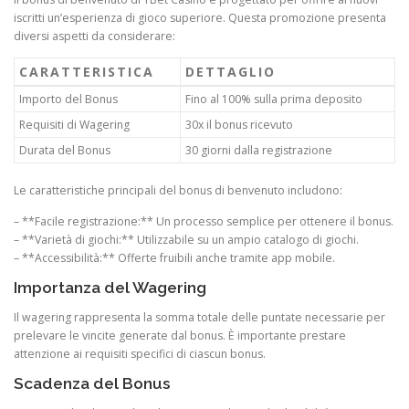
iscritti un’esperienza di gioco superiore. Questa promozione presenta
diversi aspetti da considerare:
CARATTERISTICA
DETTAGLIO
Importo del Bonus
Fino al 100% sulla prima deposito
Requisiti di Wagering
30x il bonus ricevuto
Durata del Bonus
30 giorni dalla registrazione
Le caratteristiche principali del bonus di benvenuto includono:
– **Facile registrazione:** Un processo semplice per ottenere il bonus.
– **Varietà di giochi:** Utilizzabile su un ampio catalogo di giochi.
– **Accessibilità:** Offerte fruibili anche tramite app mobile.
Importanza del Wagering
Il wagering rappresenta la somma totale delle puntate necessarie per
prelevare le vincite generate dal bonus. È importante prestare
attenzione ai requisiti specifici di ciascun bonus.
Scadenza del Bonus