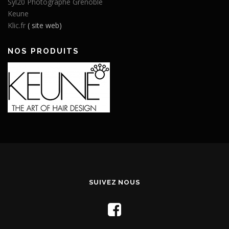
Syl20 Photographe Grenoble
Keune
Klic.fr
( site web)
NOS PRODUITS
SUIVEZ NOUS