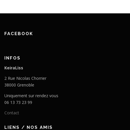
FACEBOOK
INFOS
KeiraLiss
2 Rue Nicolas Chorrier
38000 Grenoble
Uniquement sur rendez vous
06 13 73 23 99
Contact
LIENS / NOS AMIS