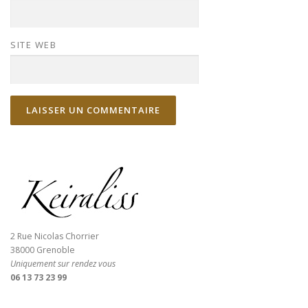
SITE WEB
2 Rue Nicolas Chorrier
38000 Grenoble
Uniquement sur rendez vous
06 13 73 23 99