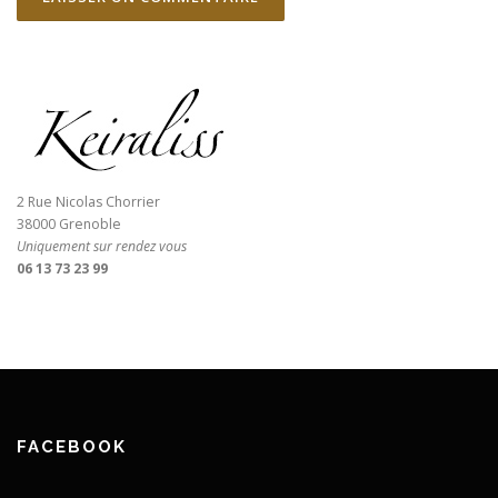
2 Rue Nicolas Chorrier
38000 Grenoble
Uniquement sur rendez vous
06 13 73 23 99
FACEBOOK