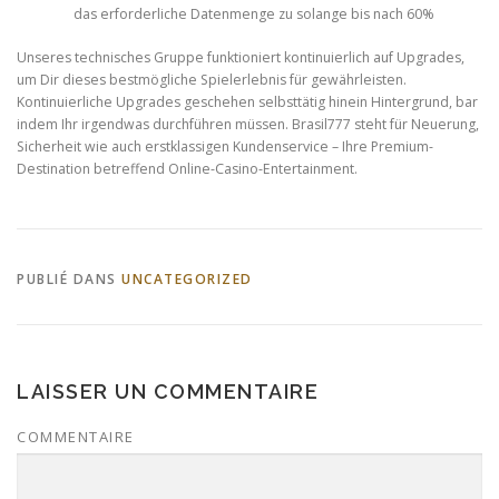
das erforderliche Datenmenge zu solange bis nach 60%
Unseres technisches Gruppe funktioniert kontinuierlich auf Upgrades,
um Dir dieses bestmögliche Spielerlebnis für gewährleisten.
Kontinuierliche Upgrades geschehen selbsttätig hinein Hintergrund, bar
indem Ihr irgendwas durchführen müssen. Brasil777 steht für Neuerung,
Sicherheit wie auch erstklassigen Kundenservice – Ihre Premium-
Destination betreffend Online-Casino-Entertainment.
PUBLIÉ DANS
UNCATEGORIZED
LAISSER UN COMMENTAIRE
COMMENTAIRE