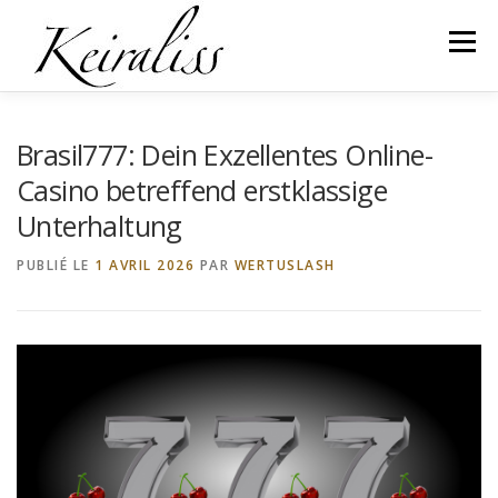
Aller
au
Menu
contenu
ACCUEIL
KEIRALISS
CONTACT
Brasil777: Dein Exzellentes Online-
Casino betreffend erstklassige
Unterhaltung
PUBLIÉ LE
1 AVRIL 2026
PAR
WERTUSLASH