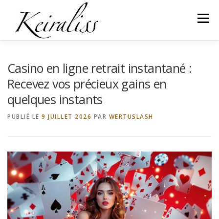
Aller
au
Menu
contenu
ACCUEIL
KEIRALISS
CONTACT
Casino en ligne retrait instantané :
Recevez vos précieux gains en
quelques instants
PUBLIÉ LE
9 JUILLET 2026
PAR
WERTUSLASH