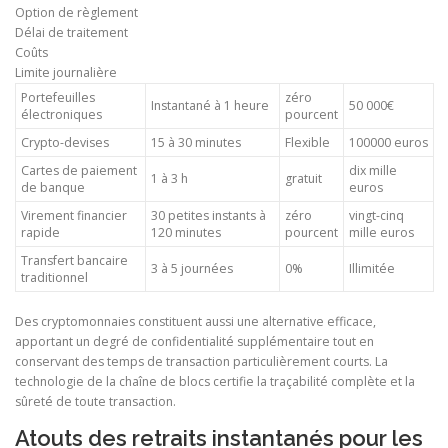
Option de règlement
Délai de traitement
Coûts
Limite journalière
Portefeuilles
zéro
Instantané à 1 heure
50 000€
électroniques
pourcent
Crypto-devises
15 à 30 minutes
Flexible
100000 euros
Cartes de paiement
dix mille
1 à 3 h
gratuit
de banque
euros
Virement financier
30 petites instants à
zéro
vingt-cinq
rapide
120 minutes
pourcent
mille euros
Transfert bancaire
3 à 5 journées
0%
Illimitée
traditionnel
Des cryptomonnaies constituent aussi une alternative efficace,
apportant un degré de confidentialité supplémentaire tout en
conservant des temps de transaction particulièrement courts. La
technologie de la chaîne de blocs certifie la traçabilité complète et la
sûreté de toute transaction.
Atouts des retraits instantanés pour les