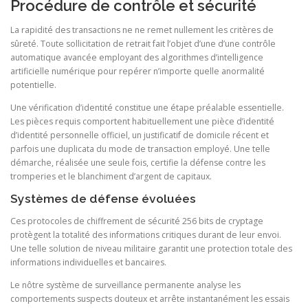
Procédure de contrôle et sécurité
La rapidité des transactions ne ne remet nullement les critères de
sûreté. Toute sollicitation de retrait fait l’objet d’une d’une contrôle
automatique avancée employant des algorithmes d’intelligence
artificielle numérique pour repérer n’importe quelle anormalité
potentielle.
Une vérification d’identité constitue une étape préalable essentielle.
Les pièces requis comportent habituellement une pièce d’identité
d’identité personnelle officiel, un justificatif de domicile récent et
parfois une duplicata du mode de transaction employé. Une telle
démarche, réalisée une seule fois, certifie la défense contre les
tromperies et le blanchiment d’argent de capitaux.
Systèmes de défense évoluées
Ces protocoles de chiffrement de sécurité 256 bits de cryptage
protègent la totalité des informations critiques durant de leur envoi.
Une telle solution de niveau militaire garantit une protection totale des
informations individuelles et bancaires.
Le nôtre système de surveillance permanente analyse les
comportements suspects douteux et arrête instantanément les essais