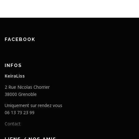
FACEBOOK
INFOS
KeiraLiss
2 Rue Nicolas Chorrier
38000 Grenoble
Uniquement sur rendez vous
06 13 73 23 99
Contact