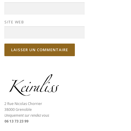
SITE WEB
2 Rue Nicolas Chorrier
38000 Grenoble
Uniquement sur rendez vous
06 13 73 23 99