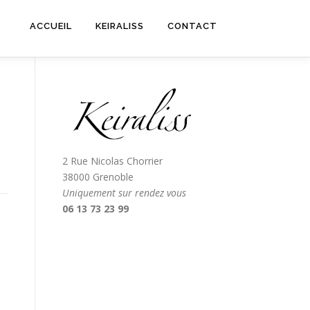
ACCUEIL
KEIRALISS
CONTACT
2 Rue Nicolas Chorrier
38000 Grenoble
Uniquement sur rendez vous
06 13 73 23 99