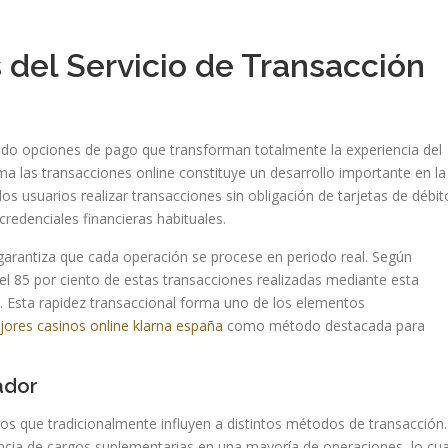
s del Servicio de Transacción
do opciones de pago que transforman totalmente la experiencia del
rma las transacciones online constituye un desarrollo importante en la
 los usuarios realizar transacciones sin obligación de tarjetas de débit
redenciales financieras habituales.
 garantiza que cada operación se procese en periodo real. Según
del 85 por ciento de estas transacciones realizadas mediante esta
. Esta rapidez transaccional forma uno de los elementos
ores casinos online klarna españa
como método destacada para
ador
dos que tradicionalmente influyen a distintos métodos de transacción.
ncia de cargos suplementarias en una mayoría de operaciones, lo cua