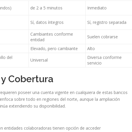
undos)
de 2 a 5 minutos
Inmediato
Sí, datos íntegros
Sí, registro separada
Cambiantes conforme
Suelen cobrarse
entidad
Elevado, pero cambiante
Alto
llo del
Diversa conforme
Universal
servicio
 y Cobertura
requieren poseer una cuenta vigente en cualquiera de estas bancos
 enfoca sobre todo en regiones del norte, aunque la ampliación
inúa extendiendo su disponibilidad.
 en entidades colaboradoras tienen opción de acceder