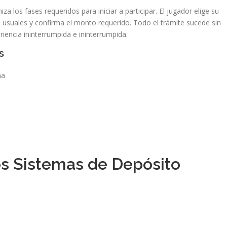
los fases requeridos para iniciar a participar. El jugador elige su
les usuales y confirma el monto requerido. Todo el trámite sucede sin
iencia ininterrumpida e ininterrumpida.
s
na
s Sistemas de Depósito