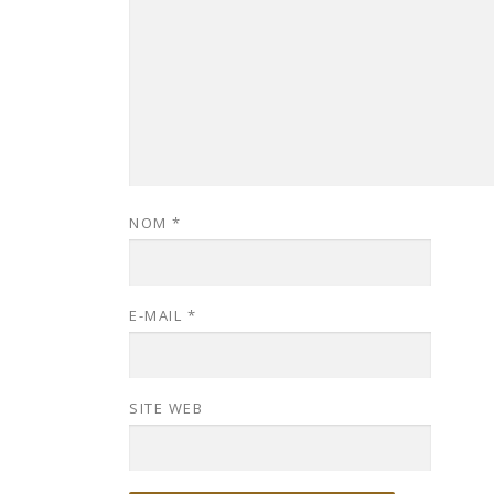
NOM
*
E-MAIL
*
SITE WEB