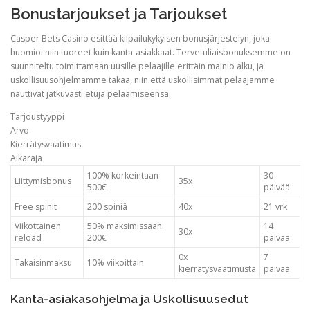
Bonustarjoukset ja Tarjoukset
Casper Bets Casino esittää kilpailukykyisen bonusjärjestelyn, joka
huomioi niin tuoreet kuin kanta-asiakkaat. Tervetuliaisbonuksemme on
suunniteltu toimittamaan uusille pelaajille erittäin mainio alku, ja
uskollisuusohjelmamme takaa, niin että uskollisimmat pelaajamme
nauttivat jatkuvasti etuja pelaamiseensa.
Tarjoustyyppi
Arvo
Kierrätysvaatimus
Aikaraja
100% korkeintaan
30
Liittymisbonus
35x
500€
päivää
Free spinit
200 spiniä
40x
21 vrk
Viikottainen
50% maksimissaan
14
30x
reload
200€
päivää
0x
7
Takaisinmaksu
10% viikoittain
kierrätysvaatimusta
päivää
Kanta-asiakasohjelma ja Uskollisuusedut