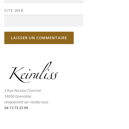
SITE WEB
2 Rue Nicolas Chorrier
38000 Grenoble
Uniquement sur rendez vous
06 13 73 23 99