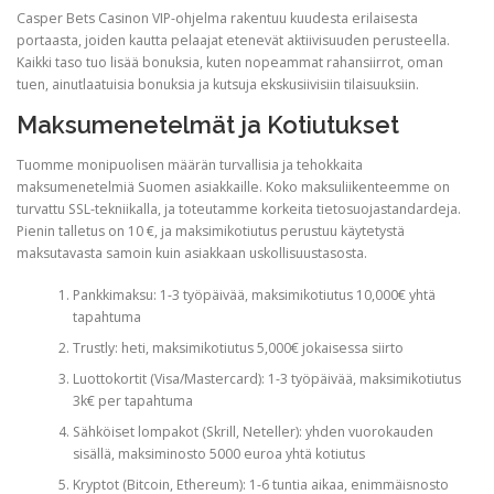
Casper Bets Casinon VIP-ohjelma rakentuu kuudesta erilaisesta
portaasta, joiden kautta pelaajat etenevät aktiivisuuden perusteella.
Kaikki taso tuo lisää bonuksia, kuten nopeammat rahansiirrot, oman
tuen, ainutlaatuisia bonuksia ja kutsuja ekskusiivisiin tilaisuuksiin.
Maksumenetelmät ja Kotiutukset
Tuomme monipuolisen määrän turvallisia ja tehokkaita
maksumenetelmiä Suomen asiakkaille. Koko maksuliikenteemme on
turvattu SSL-tekniikalla, ja toteutamme korkeita tietosuojastandardeja.
Pienin talletus on 10 €, ja maksimikotiutus perustuu käytetystä
maksutavasta samoin kuin asiakkaan uskollisuustasosta.
Pankkimaksu: 1-3 työpäivää, maksimikotiutus 10,000€ yhtä
tapahtuma
Trustly: heti, maksimikotiutus 5,000€ jokaisessa siirto
Luottokortit (Visa/Mastercard): 1-3 työpäivää, maksimikotiutus
3k€ per tapahtuma
Sähköiset lompakot (Skrill, Neteller): yhden vuorokauden
sisällä, maksiminosto 5000 euroa yhtä kotiutus
Kryptot (Bitcoin, Ethereum): 1-6 tuntia aikaa, enimmäisnosto