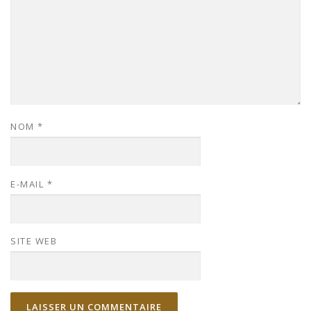
NOM
*
E-MAIL
*
SITE WEB