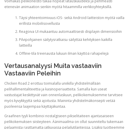
Voimakas pelikoneisto takaa nopeat latauskaudeksi ja pehmeästi
etenevän animaation senkin myötä hitaammilla verkkoyhteyksillä.
Täysi yhteentoimivuus iOS- sekä Android-laitteiston myötä vailla
erillistä mobiilisovellusta
Reagoiva UI mukaantuu automaattisesti displayin dimensioihin
Pilvipohjainen säilytysratkaisu säilyttää kehityksen kaikilla
laitteilla
Offline-tila treenausta lukuun ilman käyttöä rahapelejä
Vertausanalyysi Muita vastaaviin
Vastaaviin Peleihin
Chicken Road 2 erottuu toimialalla uniikilla yhdistelmällään
pelihallimentaliteettia ja kasinoperiaatteita. Samalla kun useat
vastustajat keskittyvät vain onnenlaskuun, pelikokemuksemme tarvitsee
myös kyvykkyyttä sekä ajoitusta. Maininta yhdistelmäkonsepti vetää
puoleensa laajempaa käyttäjäkuntaa.
Graafinen tyyli kombinoi nostalgiseen pikselitaiteen ajantasaiseen
pelikokemuksen siisteyteen. Äänimaailma on ollut suunniteltu tukemaan
pelaamista rasittamatta jatkuvassa pelailutilanteissa. Lisäksi tuotteemme