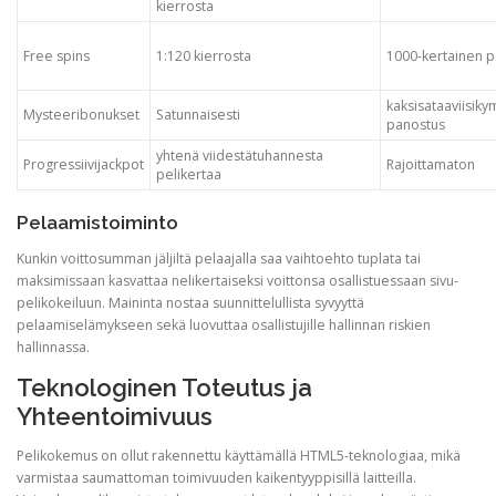
kierrosta
Free spins
1:120 kierrosta
1000-kertainen
kaksisataaviisik
Mysteeribonukset
Satunnaisesti
panostus
yhtenä viidestätuhannesta
Progressiivijackpot
Rajoittamaton
pelikertaa
Pelaamistoiminto
Kunkin voittosumman jäljiltä pelaajalla saa vaihtoehto tuplata tai
maksimissaan kasvattaa nelikertaiseksi voittonsa osallistuessaan sivu-
pelikokeiluun. Maininta nostaa suunnittelullista syvyyttä
pelaamiselämykseen sekä luovuttaa osallistujille hallinnan riskien
hallinnassa.
Teknologinen Toteutus ja
Yhteentoimivuus
Pelikokemus on ollut rakennettu käyttämällä HTML5-teknologiaa, mikä
varmistaa saumattoman toimivuuden kaikentyyppisillä laitteilla.