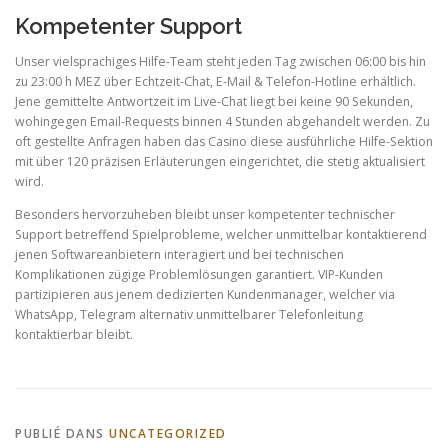
Kompetenter Support
Unser vielsprachiges Hilfe-Team steht jeden Tag zwischen 06:00 bis hin
zu 23:00 h MEZ über Echtzeit-Chat, E-Mail & Telefon-Hotline erhältlich.
Jene gemittelte Antwortzeit im Live-Chat liegt bei keine 90 Sekunden,
wohingegen Email-Requests binnen 4 Stunden abgehandelt werden. Zu
oft gestellte Anfragen haben das Casino diese ausführliche Hilfe-Sektion
mit über 120 präzisen Erläuterungen eingerichtet, die stetig aktualisiert
wird.
Besonders hervorzuheben bleibt unser kompetenter technischer
Support betreffend Spielprobleme, welcher unmittelbar kontaktierend
jenen Softwareanbietern interagiert und bei technischen
Komplikationen zügige Problemlösungen garantiert. VIP-Kunden
partizipieren aus jenem dedizierten Kundenmanager, welcher via
WhatsApp, Telegram alternativ unmittelbarer Telefonleitung
kontaktierbar bleibt.
PUBLIÉ DANS
UNCATEGORIZED