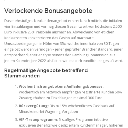
Verlockende Bonusangebote
Das mehrstufiges Neukundenangebot erstreckt sich mittels die initialen
vier Einzahlungen und vermag diesen Gesamtwert von höchstens 2.500
Euro inklusive 250 Freispiele ausmachen. Abweichend von etlichen
Konkurrenten konzentrieren das Casino auf machbare
Umsatzbedingungen in Höhe von 35x, welche innerhalb von 30 Tagen
eingelöst werden vermögen – jener geprüfter Branchenstandard, jener
entsprechend jener Analyse seitens der Gambling Commission aus
jenem Kalenderjahr 2022 als fair sowie nutzerfreundlich eingestuft wird.
Regelmäßige Angebote betreffend
Stammkunden
Wöchentlich angebotene Aufladungsbonusse:
Wöchentlich am Mittwoch empfangen registrierte Kunden 50%
Zusatzguthaben zu Einzahlungen maximal 300 Euro
Rückvergütung:
Bis zu 15% wöchentliches Cashback auf
Minus keinerlei Wagering-Vorgaben
VIP-Treueprogramm:
5-stufiges Programm inklusive
exklusiven Benefits wie dediziertem Kundenmanager, höheren