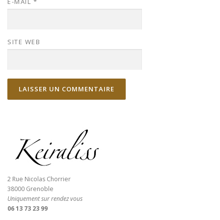
E-MAIL
*
SITE WEB
2 Rue Nicolas Chorrier
38000 Grenoble
Uniquement sur rendez vous
06 13 73 23 99