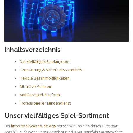
Inhaltsverzeichnis
Das vielfältiges Spielangebot
Lizenzierung & Sicherheitsstandards
Flexible Bezahlmöglichkeiten
Attraktive Prämien
Mobiles Spiel-Plattform
Professioneller Kundendienst
Unser vielfältiges Spiel-Sortiment
Bei
https://dollycasino-de.org/
setzen wir uns hinsichtlich Güte statt
Anzahl – auch wenn unser Angebot rund 3.500 sorgfältig ausgewählte