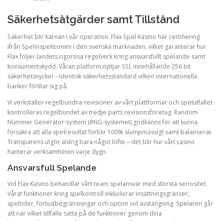
Säkerhetsåtgärder samt Tillstånd
Säkerhet blir kärnan i vår operation. Flax Spel Kasino har certifiering
ifrån Spelinspektionen i den svenska marknaden, vilket garanterar hur
Flax följer landets rigorösa regelverk kring ansvarsfullt spelande samt
konsumentskydd. Våran platform nyttjar SSL innehållande 256 bit
säkerhetsnyckel – identisk säkerhetsstandard vilken internationella
banker förlitar sig på.
Vi verkställer regelbundna revisioner av vårt plattformar och spelutfallet
kontrolleras regelbundet av tredje parts revisionsföretag. Random
Nummer Generator-system (RNG-systemet) godkänns för att kunna
försäkra att alla spelresultat förblir 100% slumpmässigt samt balanserat.
Transparens utgör aldrig bara något löfte – det blir hur vårt casino
hanterar verksamheten varje dygn.
Ansvarsfull Spelande
Vid Flax Kasino behandlar vårt team spelansvar med största seriositet.
Vårat funktioner kring spelkontroll inkluderar insättningsgränser,
speltider, förlustbegränsningar och option vid avstängning. Spelaren går
att när vilket tillfälle sätta på de funktioner genom dina