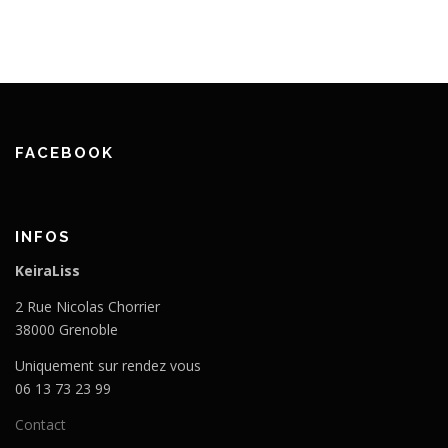
FACEBOOK
INFOS
KeiraLiss
2 Rue Nicolas Chorrier
38000 Grenoble
Uniquement sur rendez vous
06 13 73 23 99
Contact