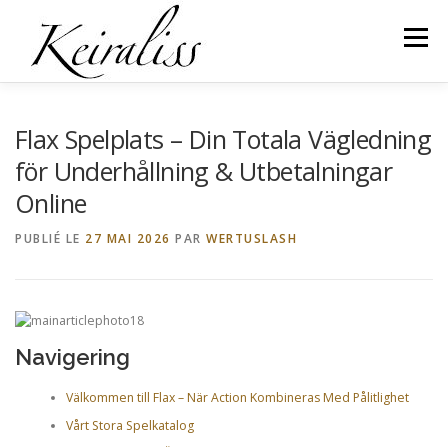
Aller
au
Menu
contenu
ACCUEIL
KEIRALISS
CONTACT
Flax Spelplats – Din Totala Vägledning
för Underhållning & Utbetalningar
Online
PUBLIÉ LE
27 MAI 2026
PAR
WERTUSLASH
Navigering
Välkommen till Flax – När Action Kombineras Med Pålitlighet
Vårt Stora Spelkatalog