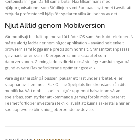
kontoinställningar. Därtill samarbetar Flax tillsammans med
hjälporganisationer som Stödlinjen samt Spelpaus-systemet i avsikt att
erbjuda professionell hjälp för spelaren vilka är i behov av det.
Njut Alltid genom Mobilversion
Vår mobilsajt blir fullt optimerad åt både iOS samt Android-telefoner. Ni
måste aldrig ladda ner hem något applikation – använd helt enkelt
browsern samt logga inne precis som normalt. Gränssnittet anpassas
självmant för er skärm & erbjuder samma kapacitet som
datorversionen. Gaming laddas direkt också vid lägre anslutningar på
grund av vare Flax sofistikerade optimeringsteknik.
Vare sig när ni står på bussen, pausar ett rast under arbetet, eller
slappnar av i hemmet – Flax Online Spelplats finns konstant från ditt
mobilficka. Vårt mobila spelare utgör uppemot halva inom våran
spelarbas, som styrker att kommande gaming förblir mobilbaserat.
Teamet fortlöper investera i teknik i avsikt att kunna säkerställa hur er
spelupplevelse blir smidig oberoende av device.