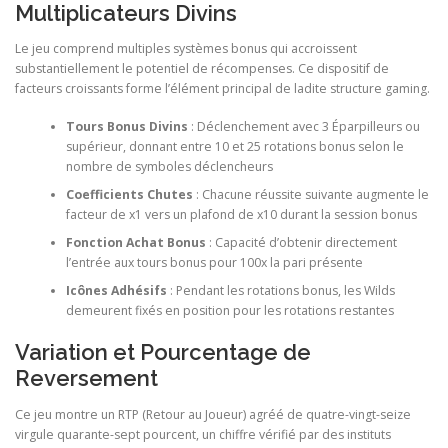
Multiplicateurs Divins
Le jeu comprend multiples systèmes bonus qui accroissent
substantiellement le potentiel de récompenses. Ce dispositif de
facteurs croissants forme l’élément principal de ladite structure gaming.
Tours Bonus Divins
: Déclenchement avec 3 Éparpilleurs ou
supérieur, donnant entre 10 et 25 rotations bonus selon le
nombre de symboles déclencheurs
Coefficients Chutes
: Chacune réussite suivante augmente le
facteur de x1 vers un plafond de x10 durant la session bonus
Fonction Achat Bonus
: Capacité d’obtenir directement
l’entrée aux tours bonus pour 100x la pari présente
Icônes Adhésifs
: Pendant les rotations bonus, les Wilds
demeurent fixés en position pour les rotations restantes
Variation et Pourcentage de
Reversement
Ce jeu montre un RTP (Retour au Joueur) agréé de quatre-vingt-seize
virgule quarante-sept pourcent, un chiffre vérifié par des instituts