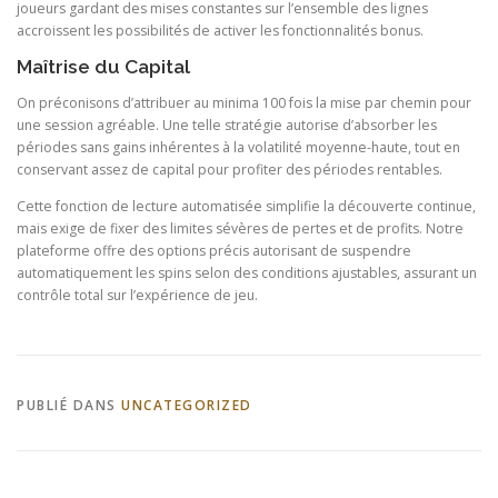
joueurs gardant des mises constantes sur l’ensemble des lignes
accroissent les possibilités de activer les fonctionnalités bonus.
Maîtrise du Capital
On préconisons d’attribuer au minima 100 fois la mise par chemin pour
une session agréable. Une telle stratégie autorise d’absorber les
périodes sans gains inhérentes à la volatilité moyenne-haute, tout en
conservant assez de capital pour profiter des périodes rentables.
Cette fonction de lecture automatisée simplifie la découverte continue,
mais exige de fixer des limites sévères de pertes et de profits. Notre
plateforme offre des options précis autorisant de suspendre
automatiquement les spins selon des conditions ajustables, assurant un
contrôle total sur l’expérience de jeu.
PUBLIÉ DANS
UNCATEGORIZED