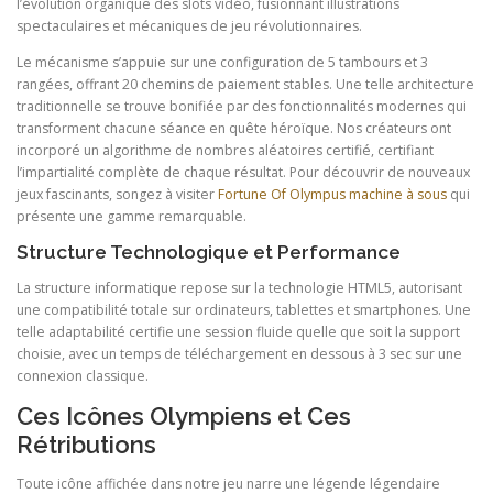
l’évolution organique des slots vidéo, fusionnant illustrations
spectaculaires et mécaniques de jeu révolutionnaires.
Le mécanisme s’appuie sur une configuration de 5 tambours et 3
rangées, offrant 20 chemins de paiement stables. Une telle architecture
traditionnelle se trouve bonifiée par des fonctionnalités modernes qui
transforment chacune séance en quête héroïque. Nos créateurs ont
incorporé un algorithme de nombres aléatoires certifié, certifiant
l’impartialité complète de chaque résultat. Pour découvrir de nouveaux
jeux fascinants, songez à visiter
Fortune Of Olympus machine à sous
qui
présente une gamme remarquable.
Structure Technologique et Performance
La structure informatique repose sur la technologie HTML5, autorisant
une compatibilité totale sur ordinateurs, tablettes et smartphones. Une
telle adaptabilité certifie une session fluide quelle que soit la support
choisie, avec un temps de téléchargement en dessous à 3 sec sur une
connexion classique.
Ces Icônes Olympiens et Ces
Rétributions
Toute icône affichée dans notre jeu narre une légende légendaire