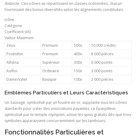
distincte. Ces icônes se répartissent en classes ordonnées, chacun
fournissant des bonus diversifiés selon les alignements constituées.
Icône
Catégorie
Coefficient (x5)
Valeur Maximum
Zeus
Premium
500x
10 000 crédits
Poséidon
Premium
400x
8 000 pièces
Athéna
Supérieur
300x
6 000 points
As/Roi
Ordinaire
150x
3 000 points
Dame/Valet
Basique
100x
2 000 pièces
Emblèmes Particuliers et Leurs Caractéristiques
Un Sauvage, symbolisé par un foudre en or, supplante tous les icônes
standards pour créer des associations payantes. Le Éparpilleur,
symbolisé par le temple olympien, active les spins gratuits dès que trois
symboles apparaissent concurremment sur les tambours.
Fonctionnalités Particulières et