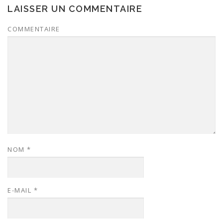
LAISSER UN COMMENTAIRE
COMMENTAIRE
NOM
*
E-MAIL
*