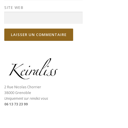
SITE WEB
2 Rue Nicolas Chorrier
38000 Grenoble
Uniquement sur rendez vous
06 13 73 23 99