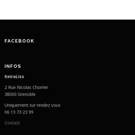
FACEBOOK
INFOS
KeiraLiss
2 Rue Nicolas Chorrier
38000 Grenoble
Uniquement sur rendez vous
06 13 73 23 99
Contact