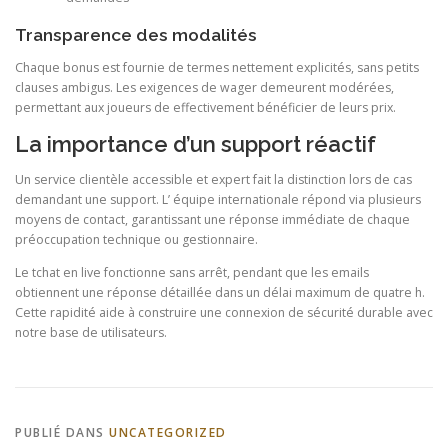
Transparence des modalités
Chaque bonus est fournie de termes nettement explicités, sans petits
clauses ambigus. Les exigences de wager demeurent modérées,
permettant aux joueurs de effectivement bénéficier de leurs prix.
La importance d’un support réactif
Un service clientèle accessible et expert fait la distinction lors de cas
demandant une support. L’ équipe internationale répond via plusieurs
moyens de contact, garantissant une réponse immédiate de chaque
préoccupation technique ou gestionnaire.
Le tchat en live fonctionne sans arrêt, pendant que les emails
obtiennent une réponse détaillée dans un délai maximum de quatre h.
Cette rapidité aide à construire une connexion de sécurité durable avec
notre base de utilisateurs.
PUBLIÉ DANS
UNCATEGORIZED