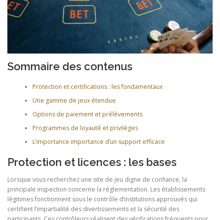
Sommaire des contenus
Protection et certifications : les fondamentaux
Une gamme de jeux étendue
Options de paiement et prélèvements
Programmes de loyauté et privilèges
L’importance importance d’un support efficace
Protection et licences : les bases
Lorsque vous recherchez une site de jeu digne de confiance, la
principale inspection concerne la réglementation. Les établissements
légitimes fonctionnent sous le contrôle d’institutions approuvés qui
certifient l’impartialité des divertissements et la sécurité des
participants. Ces contrôleurs réalisent des vérifications fréquents pour