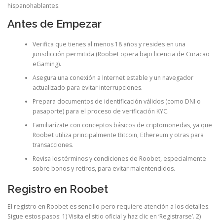
hispanohablantes.
Antes de Empezar
Verifica que tienes al menos 18 años y resides en una
jurisdicción permitida (Roobet opera bajo licencia de Curacao
eGaming).
Asegura una conexión a Internet estable y un navegador
actualizado para evitar interrupciones.
Prepara documentos de identificación válidos (como DNI o
pasaporte) para el proceso de verificación KYC.
Familiarízate con conceptos básicos de criptomonedas, ya que
Roobet utiliza principalmente Bitcoin, Ethereum y otras para
transacciones.
Revisa los términos y condiciones de Roobet, especialmente
sobre bonos y retiros, para evitar malentendidos.
Registro en Roobet
El registro en Roobet es sencillo pero requiere atención a los detalles.
Sigue estos pasos: 1) Visita el sitio oficial y haz clic en ‘Registrarse’. 2)