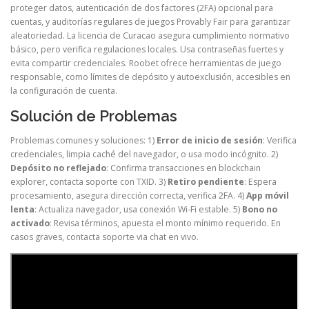
proteger datos, autenticación de dos factores (2FA) opcional para
cuentas, y auditorías regulares de juegos Provably Fair para garantizar
aleatoriedad. La licencia de Curacao asegura cumplimiento normativo
básico, pero verifica regulaciones locales. Usa contraseñas fuertes y
evita compartir credenciales. Roobet ofrece herramientas de juego
responsable, como límites de depósito y autoexclusión, accesibles en
la configuración de cuenta.
Solución de Problemas
Problemas comunes y soluciones: 1)
Error de inicio de sesión
: Verifica
credenciales, limpia caché del navegador, o usa modo incógnito. 2)
Depósito no reflejado
: Confirma transacciones en blockchain
explorer, contacta soporte con TXID. 3)
Retiro pendiente
: Espera
procesamiento, asegura dirección correcta, verifica 2FA. 4)
App móvil
lenta
: Actualiza navegador, usa conexión Wi-Fi estable. 5)
Bono no
activado
: Revisa términos, apuesta el monto mínimo requerido. En
casos graves, contacta soporte via chat en vivo.