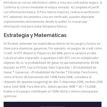
Introduce un correo electrónico válido y crea una contraseña segura. 3)
Confirma tu correo mediante el enlace enviado. 4) Completa el perfil
con información básica. 5) Para retiros mayores, realiza la verificación
KYC subiendo documentos. Una vez verificado, puedes depositar
criptomonedas directamente desde tu wallet. Es crucial usar
información real para evitar bloqueos futuros.
Estrategia y Matemáticas
En Roobet, entender las matemáticas detrás de los juegos y bonos es
clave para maximizar ganancias. Por ejemplo, en juegos de crash como
‘Crash’, el RTP (Return to Player) es del 99%, pero la varianza es alta.
Calcula el valor esperado: si apuestas 0.001 BTC con un multiplicador
objetivo de 2x, la probabilidad de ganar es aproximadamente 49.5%
(basado en RTP). Usa la fórmula: Valor Esperado = (Probabilidad de
Ganar * Ganancia) – (Probabilidad de Perder * Pérdida). Para bonos,
como el bono de bienvenida del 100% hasta 500€, considera el
requisito de apuesta (wagering) de 40x. Si depositas 200€, recibes 200€
extra, total 400€. Para liberarlo, debes apostar 400€ * 40 = 16,000€.
Evalúa si los juegos contribuyen al 100% (slots) o menos (mesa) para
optimizar.