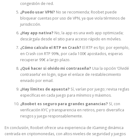
congestión de red.
¿Puedo usar VPN?
No se recomienda; Roobet puede
bloquear cuentas por uso de VPN, ya que viola términos de
jurisdicción.
¿Hay app nativa?
No, la app es una web app optimizada;
descárgala desde el sitio para acceso rápido en móviles.
¿Cómo calculo el RTP en Crash?
El RTP es fijo; por ejemplo,
en Crash con RTP 99%, por cada 100€ apostados, esperas
recuperar 99€ a largo plazo.
¿Qué hacer si olvido mi contraseña?
Usa la opción ‘Olvidé
contraseña’ en login, sigue el enlace de restablecimiento
enviado por email.
¿Hay límites de apuesta?
Sí, varían por juego; revisa reglas
específicas en cada juego para mínimos y máximos.
¿Roobet es seguro para grandes ganancias?
Sí, con
verificación KYC y transparencia en retiros, pero diversifica
riesgos y juega responsablemente.
En conclusión, Roobet ofrece una experiencia de iGaming dinámica
centrada en criptomonedas, con altos niveles de seguridad y juegos