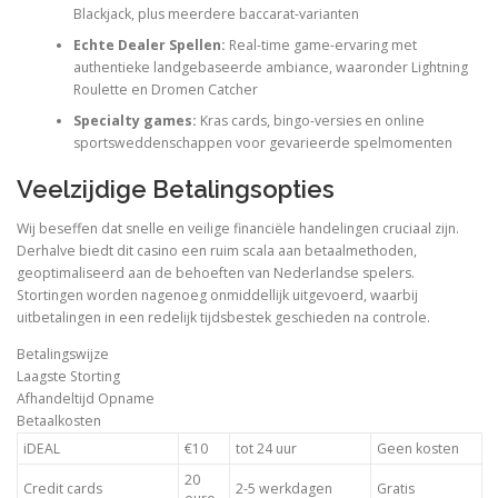
Blackjack, plus meerdere baccarat-varianten
Echte Dealer Spellen:
Real-time game-ervaring met
authentieke landgebaseerde ambiance, waaronder Lightning
Roulette en Dromen Catcher
Specialty games:
Kras cards, bingo-versies en online
sportsweddenschappen voor gevarieerde spelmomenten
Veelzijdige Betalingsopties
Wij beseffen dat snelle en veilige financiële handelingen cruciaal zijn.
Derhalve biedt dit casino een ruim scala aan betaalmethoden,
geoptimaliseerd aan de behoeften van Nederlandse spelers.
Stortingen worden nagenoeg onmiddellijk uitgevoerd, waarbij
uitbetalingen in een redelijk tijdsbestek geschieden na controle.
Betalingswijze
Laagste Storting
Afhandeltijd Opname
Betaalkosten
iDEAL
€10
tot 24 uur
Geen kosten
20
Credit cards
2-5 werkdagen
Gratis