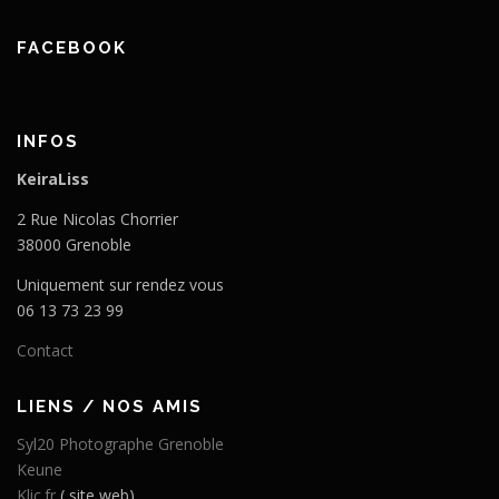
FACEBOOK
INFOS
KeiraLiss
2 Rue Nicolas Chorrier
38000 Grenoble
Uniquement sur rendez vous
06 13 73 23 99
Contact
LIENS / NOS AMIS
Syl20 Photographe Grenoble
Keune
Klic.fr
( site web)