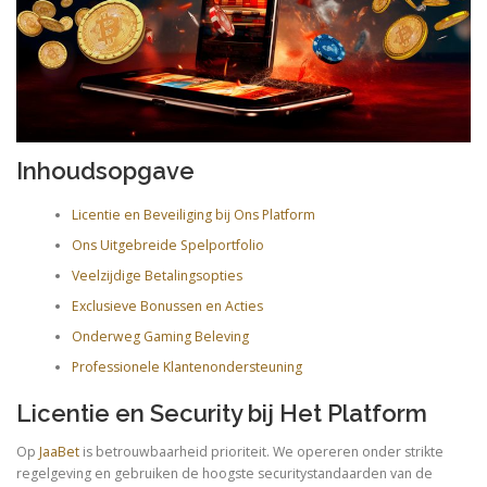
Inhoudsopgave
Licentie en Beveiliging bij Ons Platform
Ons Uitgebreide Spelportfolio
Veelzijdige Betalingsopties
Exclusieve Bonussen en Acties
Onderweg Gaming Beleving
Professionele Klantenondersteuning
Licentie en Security bij Het Platform
Op
JaaBet
is betrouwbaarheid prioriteit. We opereren onder strikte
regelgeving en gebruiken de hoogste securitystandaarden van de