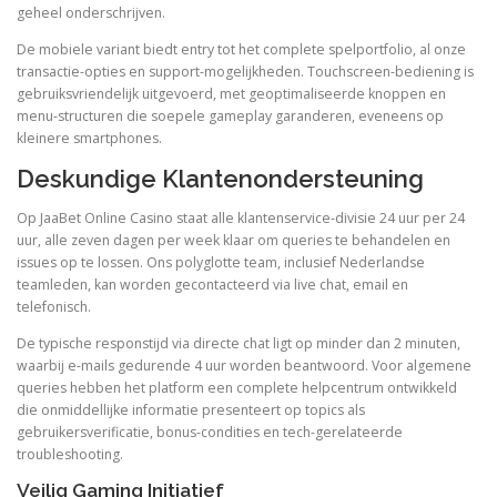
geheel onderschrijven.
De mobiele variant biedt entry tot het complete spelportfolio, al onze
transactie-opties en support-mogelijkheden. Touchscreen-bediening is
gebruiksvriendelijk uitgevoerd, met geoptimaliseerde knoppen en
menu-structuren die soepele gameplay garanderen, eveneens op
kleinere smartphones.
Deskundige Klantenondersteuning
Op JaaBet Online Casino staat alle klantenservice-divisie 24 uur per 24
uur, alle zeven dagen per week klaar om queries te behandelen en
issues op te lossen. Ons polyglotte team, inclusief Nederlandse
teamleden, kan worden gecontacteerd via live chat, email en
telefonisch.
De typische responstijd via directe chat ligt op minder dan 2 minuten,
waarbij e-mails gedurende 4 uur worden beantwoord. Voor algemene
queries hebben het platform een complete helpcentrum ontwikkeld
die onmiddellijke informatie presenteert op topics als
gebruikersverificatie, bonus-condities en tech-gerelateerde
troubleshooting.
Veilig Gaming Initiatief