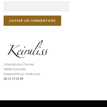
2 Rue Nicolas Chorrier
38000 Grenoble
Uniquement sur rendez vous
06 13 73 23 99