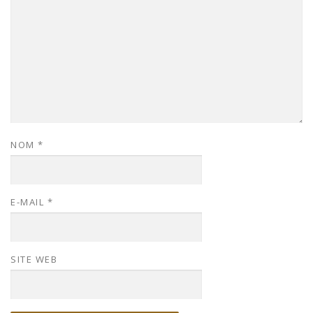
NOM
*
E-MAIL
*
SITE WEB