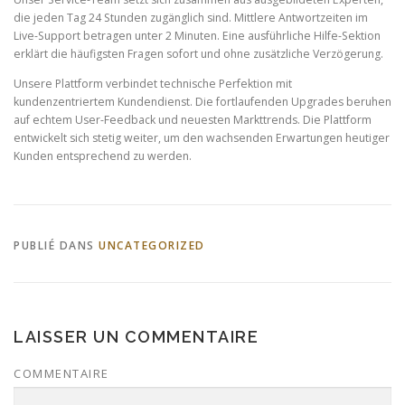
die jeden Tag 24 Stunden zugänglich sind. Mittlere Antwortzeiten im
Live-Support betragen unter 2 Minuten. Eine ausführliche Hilfe-Sektion
erklärt die häufigsten Fragen sofort und ohne zusätzliche Verzögerung.
Unsere Plattform verbindet technische Perfektion mit
kundenzentriertem Kundendienst. Die fortlaufenden Upgrades beruhen
auf echtem User-Feedback und neuesten Markttrends. Die Plattform
entwickelt sich stetig weiter, um den wachsenden Erwartungen heutiger
Kunden entsprechend zu werden.
PUBLIÉ DANS
UNCATEGORIZED
LAISSER UN COMMENTAIRE
COMMENTAIRE