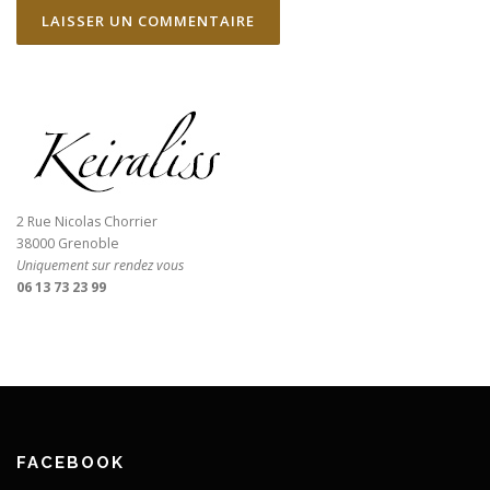
2 Rue Nicolas Chorrier
38000 Grenoble
Uniquement sur rendez vous
06 13 73 23 99
FACEBOOK