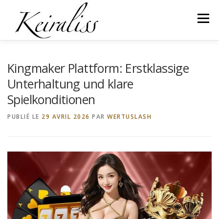
Aller
au
Menu
contenu
ACCUEIL
KEIRALISS
CONTACT
Kingmaker Plattform: Erstklassige
Unterhaltung und klare
Spielkonditionen
PUBLIÉ LE
29 AVRIL 2026
PAR
WERTUSLASH