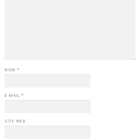
NOM
*
E-MAIL
*
SITE WEB