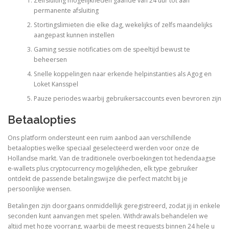
Zelfsluiting mogelijkheden gaande van 24 uur tot aan
permanente afsluiting
Stortingslimieten die elke dag, wekelijks of zelfs maandelijks
aangepast kunnen instellen
Gaming sessie notificaties om de speeltijd bewust te
beheersen
Snelle koppelingen naar erkende helpinstanties als Agog en
Loket Kansspel
Pauze periodes waarbij gebruikersaccounts even bevroren zijn
Betaalopties
Ons platform ondersteunt een ruim aanbod aan verschillende
betaalopties welke speciaal geselecteerd werden voor onze de
Hollandse markt. Van de traditionele overboekingen tot hedendaagse
e-wallets plus cryptocurrency mogelijkheden, elk type gebruiker
ontdekt de passende betalingswijze die perfect matcht bij je
persoonlijke wensen.
Betalingen zijn doorgaans onmiddellijk geregistreerd, zodat jij in enkele
seconden kunt aanvangen met spelen. Withdrawals behandelen we
altijd met hoge voorrang, waarbij de meest requests binnen 24 hele u