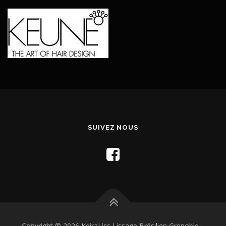
SUIVEZ NOUS
Copyright © 2026 KeiraLiss Lissage Brésilien Grenoble
–