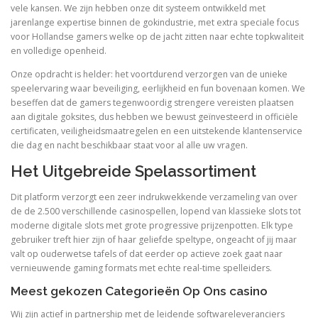
vele kansen. We zijn hebben onze dit systeem ontwikkeld met
jarenlange expertise binnen de gokindustrie, met extra speciale focus
voor Hollandse gamers welke op de jacht zitten naar echte topkwaliteit
en volledige openheid.
Onze opdracht is helder: het voortdurend verzorgen van de unieke
speelervaring waar beveiliging, eerlijkheid en fun bovenaan komen. We
beseffen dat de gamers tegenwoordig strengere vereisten plaatsen
aan digitale goksites, dus hebben we bewust geïnvesteerd in officiële
certificaten, veiligheidsmaatregelen en een uitstekende klantenservice
die dag en nacht beschikbaar staat voor al alle uw vragen.
Het Uitgebreide Spelassortiment
Dit platform verzorgt een zeer indrukwekkende verzameling van over
de de 2.500 verschillende casinospellen, lopend van klassieke slots tot
moderne digitale slots met grote progressive prijzenpotten. Elk type
gebruiker treft hier zijn of haar geliefde speltype, ongeacht of jij maar
valt op ouderwetse tafels of dat eerder op actieve zoek gaat naar
vernieuwende gaming formats met echte real-time spelleiders.
Meest gekozen Categorieën Op Ons casino
Wij zijn actief in partnership met de leidende softwareleveranciers