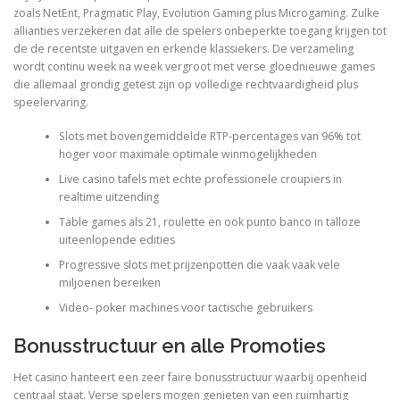
zoals NetEnt, Pragmatic Play, Evolution Gaming plus Microgaming. Zulke
allianties verzekeren dat alle de spelers onbeperkte toegang krijgen tot
de de recentste uitgaven en erkende klassiekers. De verzameling
wordt continu week na week vergroot met verse gloednieuwe games
die allemaal grondig getest zijn op volledige rechtvaardigheid plus
speelervaring.
Slots met bovengemiddelde RTP-percentages van 96% tot
hoger voor maximale optimale winmogelijkheden
Live casino tafels met echte professionele croupiers in
realtime uitzending
Table games als 21, roulette en ook punto banco in talloze
uiteenlopende edities
Progressive slots met prijzenpotten die vaak vaak vele
miljoenen bereiken
Video- poker machines voor tactische gebruikers
Bonusstructuur en alle Promoties
Het casino hanteert een zeer faire bonusstructuur waarbij openheid
centraal staat. Verse spelers mogen genieten van een ruimhartig