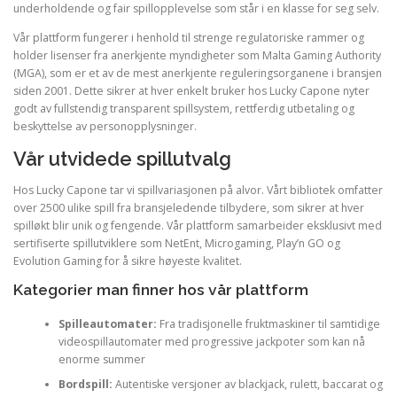
underholdende og fair spillopplevelse som står i en klasse for seg selv.
Vår plattform fungerer i henhold til strenge regulatoriske rammer og
holder lisenser fra anerkjente myndigheter som Malta Gaming Authority
(MGA), som er et av de mest anerkjente reguleringsorganene i bransjen
siden 2001. Dette sikrer at hver enkelt bruker hos Lucky Capone nyter
godt av fullstendig transparent spillsystem, rettferdig utbetaling og
beskyttelse av personopplysninger.
Vår utvidede spillutvalg
Hos Lucky Capone tar vi spillvariasjonen på alvor. Vårt bibliotek omfatter
over 2500 ulike spill fra bransjeledende tilbydere, som sikrer at hver
spilløkt blir unik og fengende. Vår plattform samarbeider eksklusivt med
sertifiserte spillutviklere som NetEnt, Microgaming, Play’n GO og
Evolution Gaming for å sikre høyeste kvalitet.
Kategorier man finner hos vår plattform
Spilleautomater:
Fra tradisjonelle fruktmaskiner til samtidige
videospillautomater med progressive jackpoter som kan nå
enorme summer
Bordspill:
Autentiske versjoner av blackjack, rulett, baccarat og