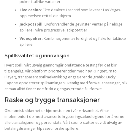
poker i tallrike varianter
Live casino:
Ekte dealere i sanntid som leverer Las Vegas-
opplevelsen rett til din skjerm
Jackpotspill:
Livsforvandlende gevinster venter på heldige
spillere i våre progressive jackpot-titler
Videopoker:
Kombinasjonen av ferdighet og flaks for taktiske
spillere
Spillkvalitet og innovasjon
Hvert spill i vårt utvalg gjennomgår omfattende testing før det blir
tilgjengelig. Vår plattform prioriterer titler med høy RTP (Return to
Player), transparent spillmekanikk og engasjerende grafikk. Lucky
Capone oppdaterer spillsamlingen ukentlig med ferske lanseringer, slik
at man alltid finner noe friskt og engasjerende å utforske.
Raske og trygge transaksjoner
Økonomisk sikkerhet er hjørnesteinen i vår virksomhet. Vi har
implementert de mest avanserte krypteringsteknologiene for å verne
alle transaksjoner og persondata. Vårt casino støtter et vidt utvalg av
betalingsløsninger tilpasset norske spillere.