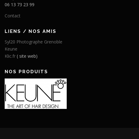
06 13 73 23 99
Contact
LIENS / NOS AMIS
Syl20 Photographe Grenoble
Keune
Klic.fr
( site web)
NOS PRODUITS