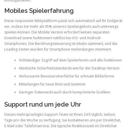
Bonusguthaben.
Mobiles Spielerfahrung
Diese responsive Webplattform passt sich automatisch auf Ihr Endgerät
ein, sodass Sie mehr als 95% unseres Spielangebots auch unterwegs
spielen können. Die Mobile Version erfordert keinen separaten
Download sowie funktioniert nahtlos bei iOS- und Android-
Smartphones. Die Berührungssteuerung ist intuitiv optimiert, und die
Loading-Zeiten wurden für Smartphone Verbindungen minimiert.
Vollständiger Zugriff auf dein Spielerkonto und alle Funktionen
Identische Sicherheitsstandards wie für der Desktop-Version
Verbesserte Benutzeroberfläche für schmale Bildschirme
Mitteilungen für neue Boni und Gewinne
Geringer Datenverbrauch durch komprimierte Grafiken
Support rund um jede Uhr
Dieses mehrsprachiges Support-Team ist Ihnen 24 h täglich, sieben
Tage pro die Woche zu Verfügung. Sie kontaktieren uns per Direktchat,
E-Mail oder Telefonservice. Die typische Reaktionszeit im Direktchat