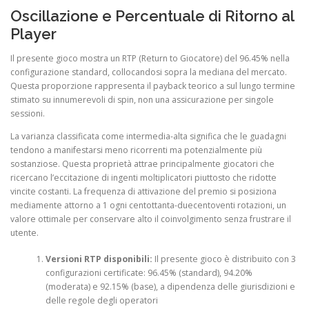
Oscillazione e Percentuale di Ritorno al
Player
Il presente gioco mostra un RTP (Return to Giocatore) del 96.45% nella
configurazione standard, collocandosi sopra la mediana del mercato.
Questa proporzione rappresenta il payback teorico a sul lungo termine
stimato su innumerevoli di spin, non una assicurazione per singole
sessioni.
La varianza classificata come intermedia-alta significa che le guadagni
tendono a manifestarsi meno ricorrenti ma potenzialmente più
sostanziose. Questa proprietà attrae principalmente giocatori che
ricercano l’eccitazione di ingenti moltiplicatori piuttosto che ridotte
vincite costanti. La frequenza di attivazione del premio si posiziona
mediamente attorno a 1 ogni centottanta-duecentoventi rotazioni, un
valore ottimale per conservare alto il coinvolgimento senza frustrare il
utente.
Versioni RTP disponibili:
Il presente gioco è distribuito con 3
configurazioni certificate: 96.45% (standard), 94.20%
(moderata) e 92.15% (base), a dipendenza delle giurisdizioni e
delle regole degli operatori