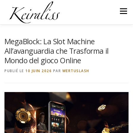
Aller
au
Menu
contenu
ACCUEIL
KEIRALISS
CONTACT
MegaBlock: La Slot Machine
All’avanguardia che Trasforma il
Mondo del gioco Online
PUBLIÉ LE
10 JUIN 2026
PAR
WERTUSLASH