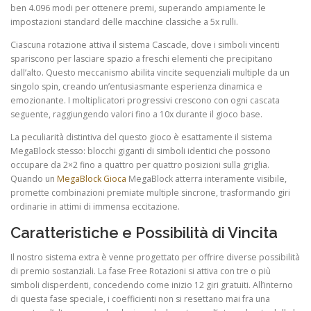
ben 4.096 modi per ottenere premi, superando ampiamente le
impostazioni standard delle macchine classiche a 5x rulli.
Ciascuna rotazione attiva il sistema Cascade, dove i simboli vincenti
spariscono per lasciare spazio a freschi elementi che precipitano
dall’alto. Questo meccanismo abilita vincite sequenziali multiple da un
singolo spin, creando un’entusiasmante esperienza dinamica e
emozionante. I moltiplicatori progressivi crescono con ogni cascata
seguente, raggiungendo valori fino a 10x durante il gioco base.
La peculiarità distintiva del questo gioco è esattamente il sistema
MegaBlock stesso: blocchi giganti di simboli identici che possono
occupare da 2×2 fino a quattro per quattro posizioni sulla griglia.
Quando un
MegaBlock Gioca
MegaBlock atterra interamente visibile,
promette combinazioni premiate multiple sincrone, trasformando giri
ordinarie in attimi di immensa eccitazione.
Caratteristiche e Possibilità di Vincita
Il nostro sistema extra è venne progettato per offrire diverse possibilità
di premio sostanziali. La fase Free Rotazioni si attiva con tre o più
simboli disperdenti, concedendo come inizio 12 giri gratuiti. All’interno
di questa fase speciale, i coefficienti non si resettano mai fra una