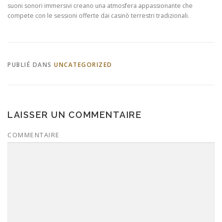
suoni sonori immersivi creano una atmosfera appassionante che
compete con le sessioni offerte dai casinò terrestri tradizionali.
PUBLIÉ DANS
UNCATEGORIZED
LAISSER UN COMMENTAIRE
COMMENTAIRE