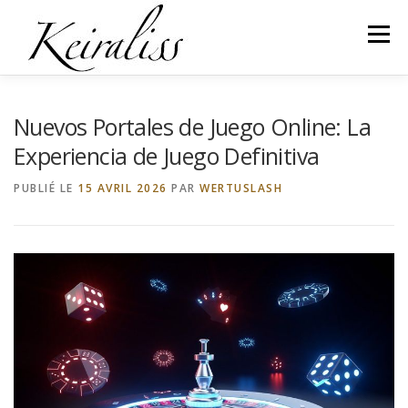
Aller
au
Menu
contenu
ACCUEIL
KEIRALISS
CONTACT
Nuevos Portales de Juego Online: La
Experiencia de Juego Definitiva
PUBLIÉ LE
15 AVRIL 2026
PAR
WERTUSLASH