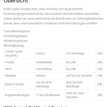
Übersicht
In NV Casino wissen man, dass schnelle und abgesicherte
Finanzvorgänge essentiell für das positives Nutzererlebnis darstellen.
Daher stellen wir jene weitreichende Bandbreite an Zahlungsmethoden
bereit, jene unterschiedliche Vorlieben und Anforderungen erfüllen.
Transaktionsoption
Einzahlungsdauer
Abhebungsdauer
Minimalbetrag
Credit Cards
Sofort
3-5 Werktage
10€
(Visa/MC)
Trustly
Unmittelbar
bis 24h
20€
Skrill
Unmittelbar
bis 24h
10€
Neteller
Instant
null bis 24 Stunden
10€
ein bis drei
drei bis fünf
Bank-Transfer
50€
Werktage
Werktage
eine bis zwei
Kryptowährungen
15 bis 30 Minuten
20€
Stunden