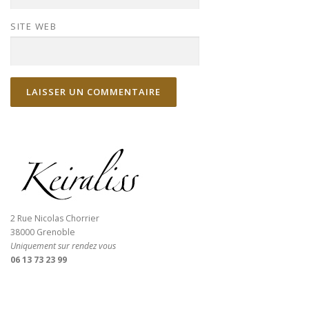
SITE WEB
2 Rue Nicolas Chorrier
38000 Grenoble
Uniquement sur rendez vous
06 13 73 23 99