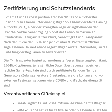
Zertifizierung und Schutzstandards
Sicherheit und Fairness positionieren bei NV Casino auf oberster
Position. Man agieren unter einer gültigen Spiellizenz der Malta Gaming
Authority (MGA), einer der strengsten Regulierungsbehörden der
Branche. Solche Genehmigung bindet das Casino zu maximalen
Standards in Bezug auf Nutzerschutz, Gerechtigkeit und Transparenz.
Nach der Studie der EGBA sind jährlich über 95 Prozent sämtlicher
zugelassenen Online-Casinos regelmäßigen Audits unterworfen, um die
Einhaltung der Regularien zu gewährleisten.
Die IT- Infrastruktur basiert auf modernster Verschlüsselungstechnik mit
256-Bit-Kryptierung, jene sämtliche Datenübertragungen absichert.
Jegliche Game-Resultate sind durch zertifizierte Random Number
Generators (Zufallsgeneratoren) festgelegt, welche kontinuierlich von
externen Testorganisationen wie e-COGRA und iTechLabs überprüft
sind.
Verantwortliches Glücksspiel
Einzahlungslimits und Loss-Limits maßgeschneidert festlegbar
Self-Exclusion-Feature für zeitweise oder bleibende Auszeiten