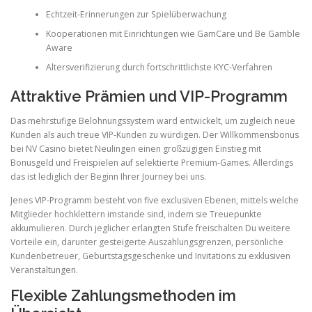
Echtzeit-Erinnerungen zur Spielüberwachung
Kooperationen mit Einrichtungen wie GamCare und Be Gamble
Aware
Altersverifizierung durch fortschrittlichste KYC-Verfahren
Attraktive Prämien und VIP-Programm
Das mehrstufige Belohnungssystem ward entwickelt, um zugleich neue
Kunden als auch treue VIP-Kunden zu würdigen. Der Willkommensbonus
bei NV Casino bietet Neulingen einen großzügigen Einstieg mit
Bonusgeld und Freispielen auf selektierte Premium-Games. Allerdings
das ist lediglich der Beginn Ihrer Journey bei uns.
Jenes VIP-Programm besteht von five exclusiven Ebenen, mittels welche
Mitglieder hochklettern imstande sind, indem sie Treuepunkte
akkumulieren. Durch jeglicher erlangten Stufe freischalten Du weitere
Vorteile ein, darunter gesteigerte Auszahlungsgrenzen, persönliche
Kundenbetreuer, Geburtstagsgeschenke und Invitations zu exklusiven
Veranstaltungen.
Flexible Zahlungsmethoden im