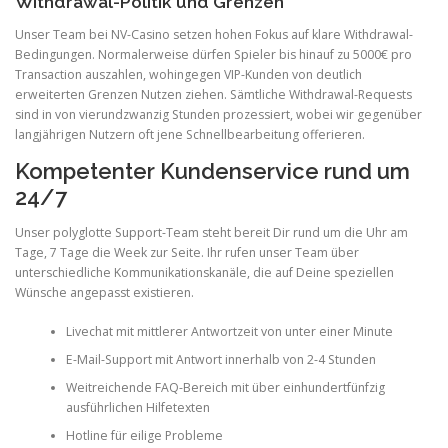
Withdrawal-Politik und Grenzen
Unser Team bei NV-Casino setzen hohen Fokus auf klare Withdrawal-
Bedingungen. Normalerweise dürfen Spieler bis hinauf zu 5000€ pro
Transaction auszahlen, wohingegen VIP-Kunden von deutlich
erweiterten Grenzen Nutzen ziehen. Sämtliche Withdrawal-Requests
sind in von vierundzwanzig Stunden prozessiert, wobei wir gegenüber
langjährigen Nutzern oft jene Schnellbearbeitung offerieren.
Kompetenter Kundenservice rund um
24/7
Unser polyglotte Support-Team steht bereit Dir rund um die Uhr am
Tage, 7 Tage die Week zur Seite. Ihr rufen unser Team über
unterschiedliche Kommunikationskanäle, die auf Deine speziellen
Wünsche angepasst existieren.
Livechat mit mittlerer Antwortzeit von unter einer Minute
E-Mail-Support mit Antwort innerhalb von 2-4 Stunden
Weitreichende FAQ-Bereich mit über einhundertfünfzig
ausführlichen Hilfetexten
Hotline für eilige Probleme