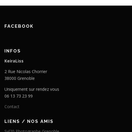
FACEBOOK
INFOS
KeiraLiss
2 Rue Nicolas Chorrier
38000 Grenoble
Uniquement sur rendez vous
06 13 73 23 99
Contact
LIENS / NOS AMIS
Syl20 Photographe Grenoble