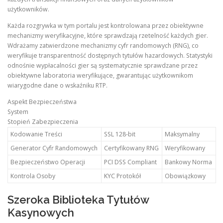
użytkowników.
Każda rozgrywka w tym portalu jest kontrolowana przez obiektywne
mechanizmy weryfikacyjne, które sprawdzają rzetelność każdych gier.
Wdrażamy zatwierdzone mechanizmy cyfr randomowych (RNG), co
weryfikuje transparentność dostępnych tytułów hazardowych. Statystyki
odnośnie wypłacalności gier są systematycznie sprawdzane przez
obiektywne laboratoria weryfikujące, gwarantując użytkownikom
wiarygodne dane o wskaźniku RTP.
Aspekt Bezpieczeństwa
System
Stopień Zabezpieczenia
Kodowanie Treści
SSL 128-bit
Maksymalny
Generator Cyfr Randomowych
Certyfikowany RNG
Weryfikowany
Bezpieczeństwo Operacji
PCI DSS Compliant
Bankowy Norma
Kontrola Osoby
KYC Protokół
Obowiązkowy
Szeroka Biblioteka Tytułów
Kasynowych