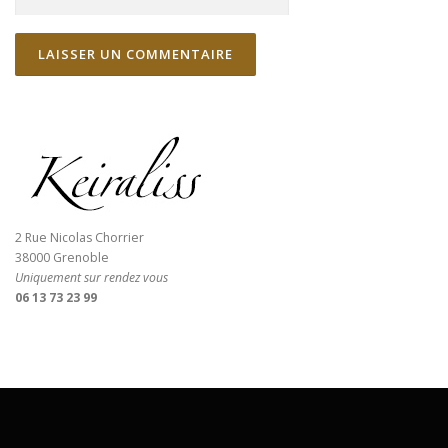
2 Rue Nicolas Chorrier
38000 Grenoble
Uniquement sur rendez vous
06 13 73 23 99