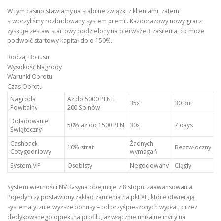
W tym casino stawiamy na stabilne związki z klientami, zatem
stworzyliśmy rozbudowany system premii. Każdorazowy nowy gracz
zyskuje zestaw startowy podzielony na pierwsze 3 zasilenia, co może
podwoić startowy kapitał do o 150%.
Rodzaj Bonusu
Wysokość Nagrody
Warunki Obrotu
Czas Obrotu
Nagroda
Aż do 5000 PLN +
35x
30 dni
Powitalny
200 Spinów
Doładowanie
50% aż do 1500 PLN
30x
7 days
Świąteczny
Cashback
Żadnych
10% strat
Bezzwłoczny
Cotygodniowy
wymagań
System VIP
Osobisty
Negocjowany
Ciągły
System wierności NV Kasyna obejmuje z 8 stopni zaawansowania.
Pojedynczy postawiony zakład zamienia na pkt XP, które otwierają
systematycznie wyższe bonusy – od przyśpieszonych wypłat, przez
dedykowanego opiekuna profilu, aż włącznie unikalne invity na