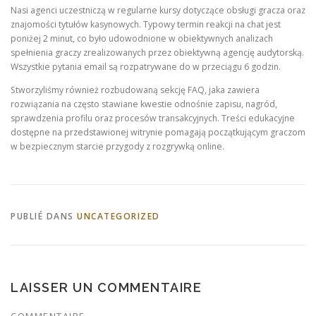
Nasi agenci uczestniczą w regularne kursy dotyczące obsługi gracza oraz
znajomości tytułów kasynowych. Typowy termin reakcji na chat jest
poniżej 2 minut, co było udowodnione w obiektywnych analizach
spełnienia graczy zrealizowanych przez obiektywną agencję audytorską.
Wszystkie pytania email są rozpatrywane do w przeciągu 6 godzin.
Stworzyliśmy również rozbudowaną sekcję FAQ, jaka zawiera
rozwiązania na często stawiane kwestie odnośnie zapisu, nagród,
sprawdzenia profilu oraz procesów transakcyjnych. Treści edukacyjne
dostępne na przedstawionej witrynie pomagają początkującym graczom
w bezpiecznym starcie przygody z rozgrywką online.
PUBLIÉ DANS
UNCATEGORIZED
LAISSER UN COMMENTAIRE