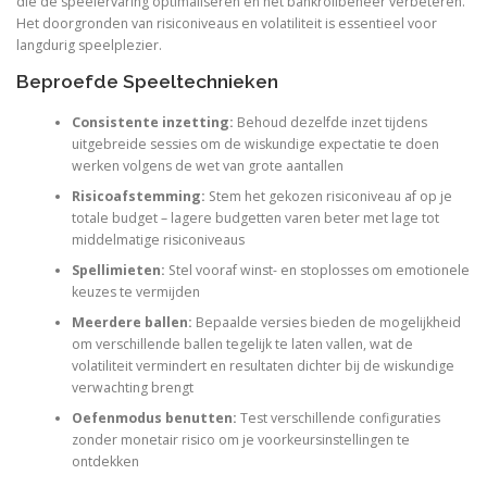
die de speelervaring optimaliseren en het bankrollbeheer verbeteren.
Het doorgronden van risiconiveaus en volatiliteit is essentieel voor
langdurig speelplezier.
Beproefde Speeltechnieken
Consistente inzetting:
Behoud dezelfde inzet tijdens
uitgebreide sessies om de wiskundige expectatie te doen
werken volgens de wet van grote aantallen
Risicoafstemming:
Stem het gekozen risiconiveau af op je
totale budget – lagere budgetten varen beter met lage tot
middelmatige risiconiveaus
Spellimieten:
Stel vooraf winst- en stoplosses om emotionele
keuzes te vermijden
Meerdere ballen:
Bepaalde versies bieden de mogelijkheid
om verschillende ballen tegelijk te laten vallen, wat de
volatiliteit vermindert en resultaten dichter bij de wiskundige
verwachting brengt
Oefenmodus benutten:
Test verschillende configuraties
zonder monetair risico om je voorkeursinstellingen te
ontdekken