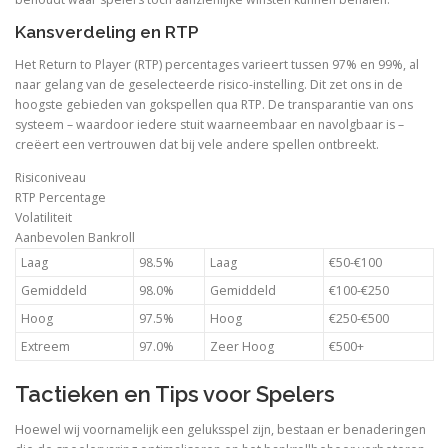
Kansverdeling en RTP
Het Return to Player (RTP) percentages varieert tussen 97% en 99%, al
naar gelang van de geselecteerde risico-instelling. Dit zet ons in de
hoogste gebieden van gokspellen qua RTP. De transparantie van ons
systeem – waardoor iedere stuit waarneembaar en navolgbaar is –
creëert een vertrouwen dat bij vele andere spellen ontbreekt.
Risiconiveau
RTP Percentage
Volatiliteit
Aanbevolen Bankroll
Laag
98.5%
Laag
€50-€100
Gemiddeld
98.0%
Gemiddeld
€100-€250
Hoog
97.5%
Hoog
€250-€500
Extreem
97.0%
Zeer Hoog
€500+
Tactieken en Tips voor Spelers
Hoewel wij voornamelijk een geluksspel zijn, bestaan er benaderingen