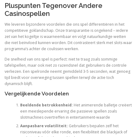
Pluspunten Tegenover Andere
Casinospellen
We leveren bijzondere voordelen die ons spel differentiëren in het
competitieve goklandschap. Onze transparantie is ongekend – iedere
zet van het kogeltje is waarneembaar en volgt natuurkundige wetten
die niet beïnvloed kunnen worden. Dit contrasteert sterk met slots waar
programma’s achter de coulissen werken.
De snelheid van ons spel is perfect: niet te traag zoals sommige
tafelspellen, maar ook niet zo razendsnel dat gebruikers de controle
verliezen. Een spelronde neemt gemiddeld 3-5 seconden, wat genoeg
tijd biedt voor overweging tussen spellen terwijl de actie toch
dynamisch blijft.
Vergelijkende Voordelen
Beeldende betrokkenheid:
Het animerende balletje creëert
een meeslepende ervaring die passieve spellen zoals
slotmachines overtreffen in entertainment-waarde
Aanpasbare volatiliteit:
Gebruikers bepalen zelf het
risiconiveau vóór elke ronde, een flexibiliteit die blackjack of