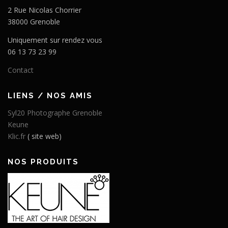
2 Rue Nicolas Chorrier
38000 Grenoble
Uniquement sur rendez vous
06 13 73 23 99
Contact
LIENS / NOS AMIS
Syl20 Photographe Grenoble
Keune
Klic.fr
( site web)
NOS PRODUITS