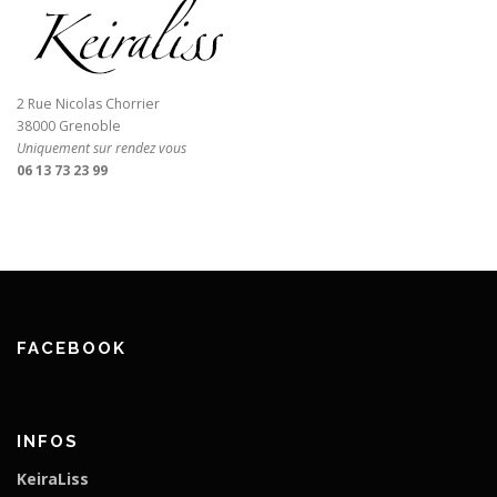
2 Rue Nicolas Chorrier
38000 Grenoble
Uniquement sur rendez vous
06 13 73 23 99
FACEBOOK
INFOS
KeiraLiss