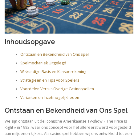
Inhoudsopgave
Ontstaan en Bekendheid van Ons Spel
Spelmechaniek Uitgelegd
Wiskundige Basis en Kansberekening
Strategieën en Tips voor Spelers
Voordelen Versus Overige Casinospellen
Varianten en Inzetmogelijkheden
Ontstaan en Bekendheid van Ons Spel
We zijn ontstaan uit de iconische Amerikaanse TV-show « The Price Is
Right » in 1983, waar ons concept voor het allereerst werd voorgesteld
aan miljoenen kijkers. Als casinospel hebben wij ons ontwikkeld tot een