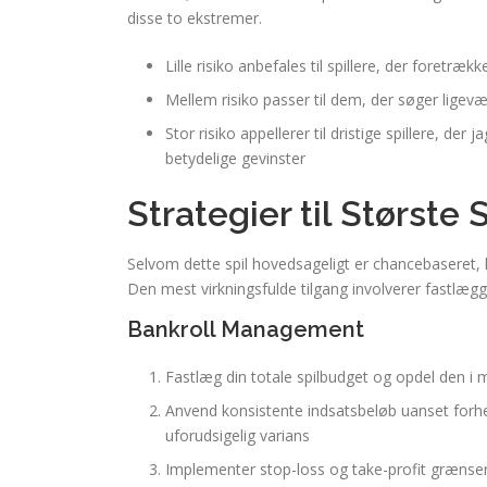
disse to ekstremer.
Lille risiko anbefales til spillere, der foret
Mellem risiko passer til dem, der søger ligev
Stor risiko appellerer til dristige spillere, 
betydelige gevinster
Strategier til Største
Selvom dette spil hovedsageligt er chancebaseret, 
Den mest virkningsfulde tilgang involverer fastl
Bankroll Management
Fastlæg din totale spilbudget og opdel den i 
Anvend konsistente indsatsbeløb uanset forhe
uforudsigelig varians
Implementer stop-loss og take-profit grænser