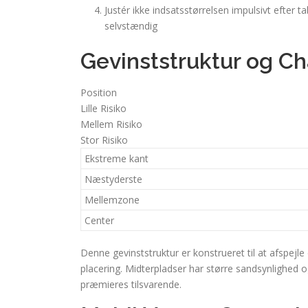
Justér ikke indsatsstørrelsen impulsivt efter t
selvstændig
Gevinststruktur og C
Position
Lille Risiko
Mellem Risiko
Stor Risiko
Ekstreme kant
Næstyderste
Mellemzone
Center
Denne gevinststruktur er konstrueret til at afspejle
placering. Midterpladser har større sandsynlighed 
præmieres tilsvarende.