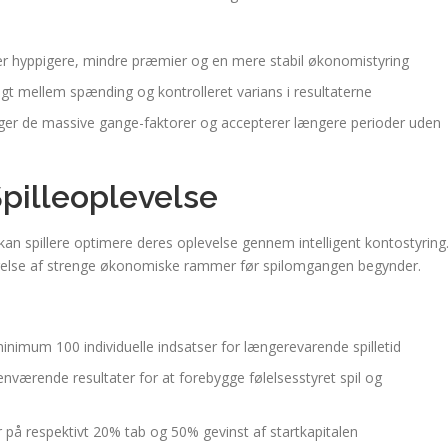
rækker hyppigere, mindre præmier og en mere stabil økonomistyring
ægt mellem spænding og kontrolleret varians i resultaterne
der jager de massive gange-faktorer og accepterer længere perioder uden
 Spilleoplevelse
kan spillere optimere deres oplevelse gennem intelligent kontostyring
æggelse af strenge økonomiske rammer før spilomgangen begynder.
minimum 100 individuelle indsatser for længerevarende spilletid
nværende resultater for at forebygge følelsesstyret spil og
 på respektivt 20% tab og 50% gevinst af startkapitalen