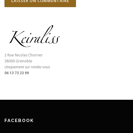
2 Rue Nicolas Chorrier
38000 Grenoble
Uniquement sur rendez vous
06 13 73 23 99
FACEBOOK