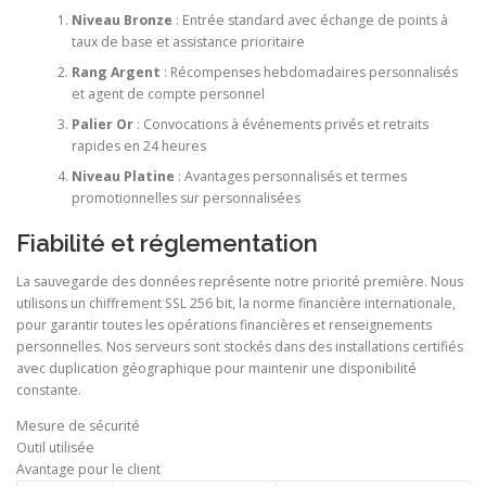
Niveau Bronze
: Entrée standard avec échange de points à
taux de base et assistance prioritaire
Rang Argent
: Récompenses hebdomadaires personnalisés
et agent de compte personnel
Palier Or
: Convocations à événements privés et retraits
rapides en 24 heures
Niveau Platine
: Avantages personnalisés et termes
promotionnelles sur personnalisées
Fiabilité et réglementation
La sauvegarde des données représente notre priorité première. Nous
utilisons un chiffrement SSL 256 bit, la norme financière internationale,
pour garantir toutes les opérations financières et renseignements
personnelles. Nos serveurs sont stockés dans des installations certifiés
avec duplication géographique pour maintenir une disponibilité
constante.
Mesure de sécurité
Outil utilisée
Avantage pour le client