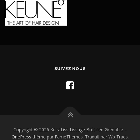
SUIVEZ NOUS
Copyright © 2026 KeiraLiss Lissage Brésilien Grenoble
–
OnePress
thème par FameThemes. Traduit par Wp Trads.