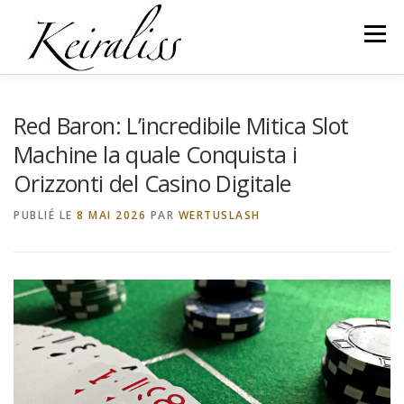
Aller
au
Menu
contenu
ACCUEIL
KEIRALISS
CONTACT
Red Baron: L’incredibile Mitica Slot
Machine la quale Conquista i
Orizzonti del Casino Digitale
PUBLIÉ LE
8 MAI 2026
PAR
WERTUSLASH