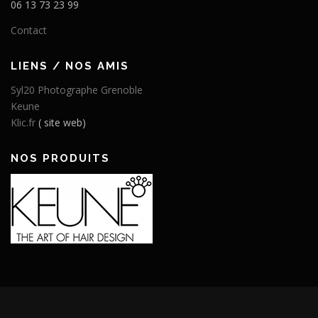
06 13 73 23 99
Contact
LIENS / NOS AMIS
Syl20 Photographe Grenoble
Keune
Klic.fr
( site web)
NOS PRODUITS