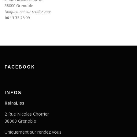
38000 Grenoble
Uniquement sur rendez vous
06 13 73 23 99
FACEBOOK
INFOS
KeiraLiss
2 Rue Nicolas Chorrier
38000 Grenoble
Uniquement sur rendez vous