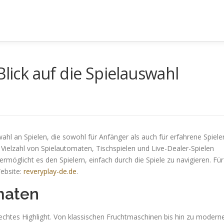
Blick auf die Spielauswahl
hl an Spielen, die sowohl für Anfänger als auch für erfahrene Spiele
e Vielzahl von Spielautomaten, Tischspielen und Live-Dealer-Spielen
ermöglicht es den Spielern, einfach durch die Spiele zu navigieren. Für
Website:
reveryplay-de.de
.
maten
echtes Highlight. Von klassischen Fruchtmaschinen bis hin zu modern