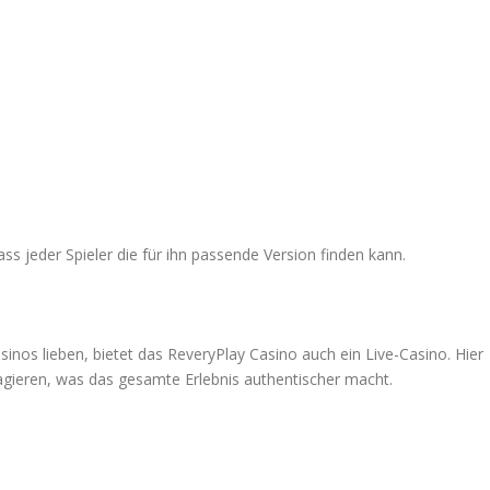
ass jeder Spieler die für ihn passende Version finden kann.
sinos lieben, bietet das ReveryPlay Casino auch ein Live-Casino. Hier
ragieren, was das gesamte Erlebnis authentischer macht.