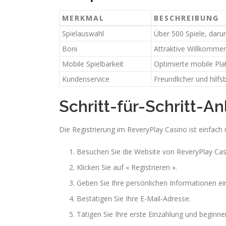
MERKMAL
BESCHREIBUNG
Spielauswahl
Über 500 Spiele, darun
Boni
Attraktive Willkomme
Mobile Spielbarkeit
Optimierte mobile Pla
Kundenservice
Freundlicher und hilfs
Schritt-für-Schritt-An
Die Registrierung im ReveryPlay Casino ist einfach 
Besuchen Sie die Website von ReveryPlay Cas
Klicken Sie auf « Registrieren ».
Geben Sie Ihre persönlichen Informationen ei
Bestätigen Sie Ihre E-Mail-Adresse.
Tätigen Sie Ihre erste Einzahlung und beginnen