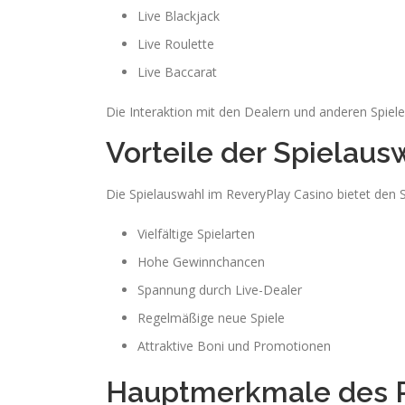
Live Blackjack
Live Roulette
Live Baccarat
Die Interaktion mit den Dealern und anderen Spiel
Vorteile der Spielaus
Die Spielauswahl im ReveryPlay Casino bietet den Sp
Vielfältige Spielarten
Hohe Gewinnchancen
Span­nung durch Live-De­aler
Regelmäßige neue Spiele
Attraktive Boni und Promotionen
Hauptmerkmale des R