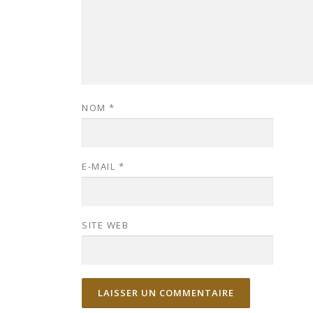
NOM
*
E-MAIL
*
SITE WEB