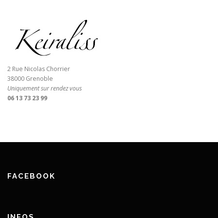
2 Rue Nicolas Chorrier
38000 Grenoble
Uniquement sur rendez vous
06 13 73 23 99
FACEBOOK
INFOS