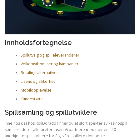
Innholdsfortegnelse
Spillutvalg og spilleleverandører
Velkomstbonuser og kampanjer
Betalingsalternativer
Lisens og sikkerhet
Mobilopplevelse
Kundestøtte
Spillsamling og spillutviklere
Inne hos oss hos RollDorado finner du et stort spekter av kasinospill
som inkluderer alle preferanser. Vi partnere med mer enn 50
anerkjente spillutviklere for å gi våre spillere den beste