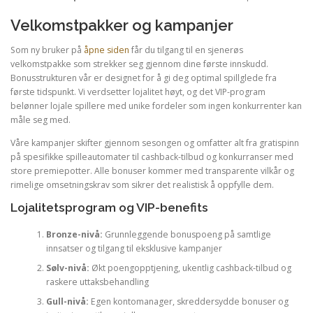
Velkomstpakker og kampanjer
Som ny bruker på
åpne siden
får du tilgang til en sjenerøs
velkomstpakke som strekker seg gjennom dine første innskudd.
Bonusstrukturen vår er designet for å gi deg optimal spillglede fra
første tidspunkt. Vi verdsetter lojalitet høyt, og det VIP-program
belønner lojale spillere med unike fordeler som ingen konkurrenter kan
måle seg med.
Våre kampanjer skifter gjennom sesongen og omfatter alt fra gratispinn
på spesifikke spilleautomater til cashback-tilbud og konkurranser med
store premiepotter. Alle bonuser kommer med transparente vilkår og
rimelige omsetningskrav som sikrer det realistisk å oppfylle dem.
Lojalitetsprogram og VIP-benefits
Bronze-nivå:
Grunnleggende bonuspoeng på samtlige
innsatser og tilgang til eksklusive kampanjer
Sølv-nivå:
Økt poengopptjening, ukentlig cashback-tilbud og
raskere uttaksbehandling
Gull-nivå:
Egen kontomanager, skreddersydde bonuser og