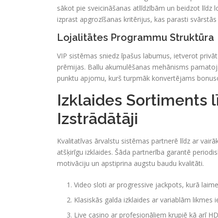
sākot pie sveicināšanas atlīdzībām un beidzot līdz 
izprast apgrozīšanas kritērijus, kas parasti svārst
Lojalitātes Programmu Struktūra
VIP sistēmas sniedz īpašus labumus, ietverot privā
prēmijas. Ballu akumulēšanas mehānisms pamatojas p
punktu apjomu, kurš turpmāk konvertējams bonus
Izklaides Sortiments 
Izstrādātāji
Kvalitatīvas ārvalstu sistēmas partnerē līdz ar vair
atšķirīgu izklaides. Šāda partnerība garantē periodis
motivāciju un apstiprina augstu baudu kvalitāti.
Video sloti ar progressive jackpots, kurā laime
Klasiskās galda izklaides ar variablām likmes 
Live casino ar profesionāliem krupiē kā arī HD 