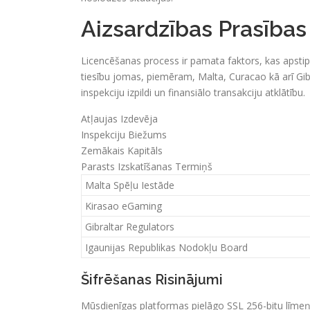
Aizsardzības Prasības
Licencēšanas process ir pamata faktors, kas apstipr
tiesību jomas, piemēram, Malta, Curacao kā arī Gibr
inspekciju izpildi un finansiālo transakciju atklātību.
Atļaujas Izdevēja
Inspekciju Biežums
Zemākais Kapitāls
Parasts Izskatīšanas Termiņš
Malta Spēļu Iestāde
Kirasao eGaming
Gibraltar Regulators
Igaunijas Republikas Nodokļu Board
Šifrēšanas Risinājumi
Mūsdienīgas platformas pielāgo SSL 256-bitu līmeņ