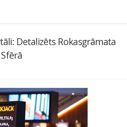
tāli: Detalizēts Rokasgrāmata
 Sfērā