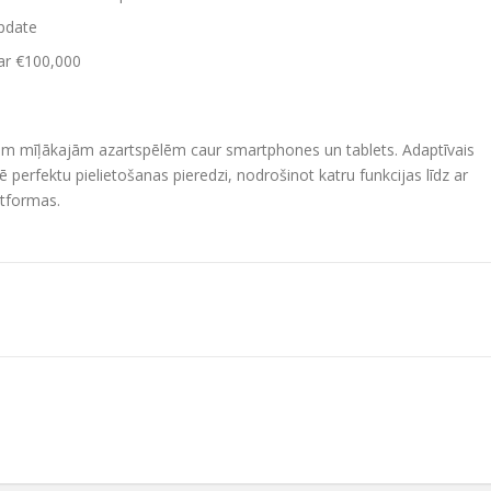
update
par €100,000
ajām mīļākajām azartspēlēm caur smartphones un tablets. Adaptīvais
 perfektu pielietošanas pieredzi, nodrošinot katru funkcijas līdz ar
atformas.