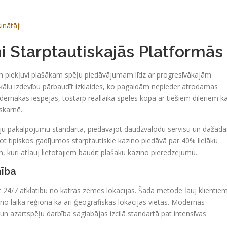
inātāji
i Starptautiskajās Platformās
em piekļuvi plašākam spēļu piedāvājumam līdz ar progresīvākajām
kālu izdevību pārbaudīt izklaides, ko pagaidām nepieder atrodamas
ernākas iespējas, tostarp reāllaika spēles kopā ar tiešiem dīleriem k
askarnē.
otāju pakalpojumu standartā, piedāvājot daudzvalodu servisu un dažāda
ot tipiskos gadījumos starptautiskie kazino piedāvā par 40% lielāku
em, kuri atļauj lietotājiem baudīt plašāku kazino pieredzējumu.
mība
 24/7 atklātību no katras zemes lokācijas. Šāda metode ļauj klientie
no laika reģiona kā arī ģeogrāfiskās lokācijas vietas. Modernās
un azartspēļu darbība saglabājas izcilā standartā pat intensīvas