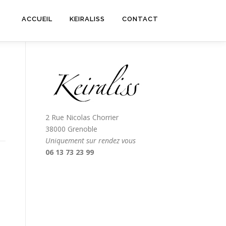
ACCUEIL
KEIRALISS
CONTACT
2 Rue Nicolas Chorrier
38000 Grenoble
Uniquement sur rendez vous
06 13 73 23 99