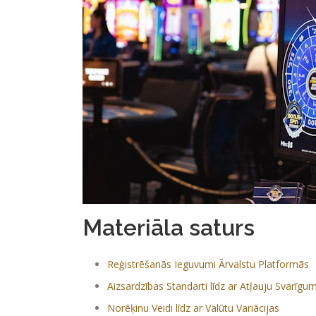
Materiāla saturs
Reģistrēšanās Ieguvumi Ārvalstu Platformās
Aizsardzības Standarti līdz ar Atļauju Svarīgu
Norēķinu Veidi līdz ar Valūtu Variācijas