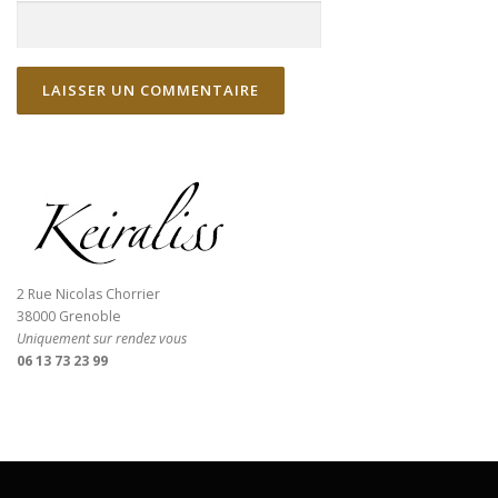
2 Rue Nicolas Chorrier
38000 Grenoble
Uniquement sur rendez vous
06 13 73 23 99