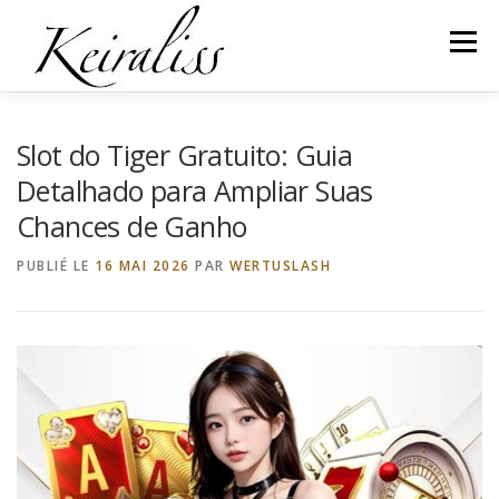
Aller
au
Menu
contenu
ACCUEIL
KEIRALISS
CONTACT
Slot do Tiger Gratuito: Guia
Detalhado para Ampliar Suas
Chances de Ganho
PUBLIÉ LE
16 MAI 2026
PAR
WERTUSLASH