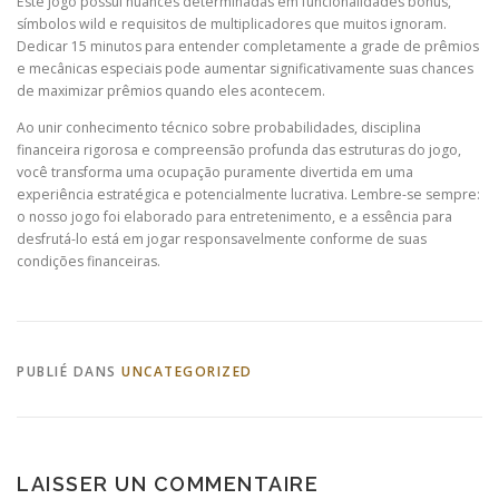
Este jogo possui nuances determinadas em funcionalidades bônus,
símbolos wild e requisitos de multiplicadores que muitos ignoram.
Dedicar 15 minutos para entender completamente a grade de prêmios
e mecânicas especiais pode aumentar significativamente suas chances
de maximizar prêmios quando eles acontecem.
Ao unir conhecimento técnico sobre probabilidades, disciplina
financeira rigorosa e compreensão profunda das estruturas do jogo,
você transforma uma ocupação puramente divertida em uma
experiência estratégica e potencialmente lucrativa. Lembre-se sempre:
o nosso jogo foi elaborado para entretenimento, e a essência para
desfrutá-lo está em jogar responsavelmente conforme de suas
condições financeiras.
PUBLIÉ DANS
UNCATEGORIZED
LAISSER UN COMMENTAIRE