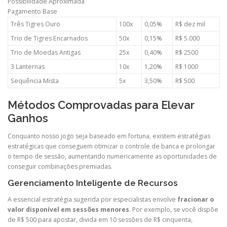
Possibilidade Aproximada
Pagamento Base
Três Tigres Ouro
100x
0,05%
R$ dez mil
Trio de Tigres Encarnados
50x
0,15%
R$ 5.000
Trio de Moedas Antigas
25x
0,40%
R$ 2500
3 Lanternas
10x
1,20%
R$ 1000
Sequência Mista
5x
3,50%
R$ 500
Métodos Comprovadas para Elevar
Ganhos
Conquanto nosso jogo seja baseado em fortuna, existem estratégias
estratégicas que conseguem otimizar o controle de banca e prolongar
o tempo de sessão, aumentando numericamente as oportunidades de
conseguir combinações premiadas.
Gerenciamento Inteligente de Recursos
A essencial estratégia sugerida por especialistas envolve
fracionar o
valor disponível em sessões menores
. Por exemplo, se você dispõe
de R$ 500 para apostar, divida em 10 sessões de R$ cinquenta,