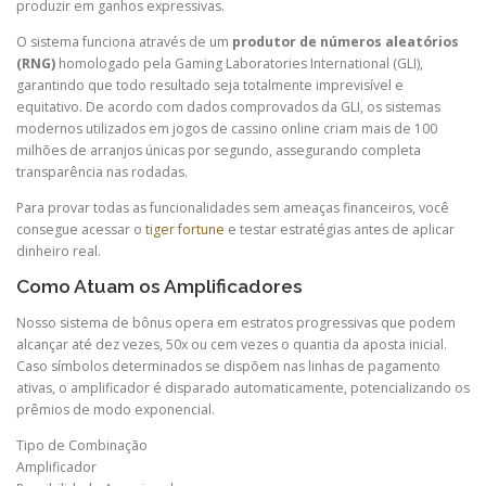
produzir em ganhos expressivas.
O sistema funciona através de um
produtor de números aleatórios
(RNG)
homologado pela Gaming Laboratories International (GLI),
garantindo que todo resultado seja totalmente imprevisível e
equitativo. De acordo com dados comprovados da GLI, os sistemas
modernos utilizados em jogos de cassino online criam mais de 100
milhões de arranjos únicas por segundo, assegurando completa
transparência nas rodadas.
Para provar todas as funcionalidades sem ameaças financeiros, você
consegue acessar o
tiger fortune
e testar estratégias antes de aplicar
dinheiro real.
Como Atuam os Amplificadores
Nosso sistema de bônus opera em estratos progressivas que podem
alcançar até dez vezes, 50x ou cem vezes o quantia da aposta inicial.
Caso símbolos determinados se dispõem nas linhas de pagamento
ativas, o amplificador é disparado automaticamente, potencializando os
prêmios de modo exponencial.
Tipo de Combinação
Amplificador