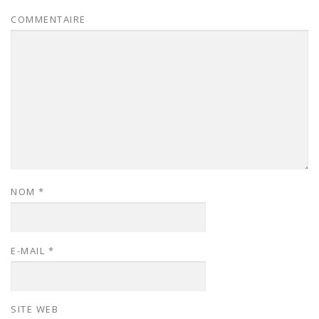
COMMENTAIRE
NOM
*
E-MAIL
*
SITE WEB