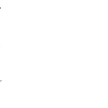
n
r
ge