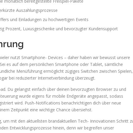
e monatlich bereitgestellte Freispiel-Pakete
verkürzte Auszahlungsprozesse
-Offers und Einladungen zu hochwertigen Events
ig Prozent, Luxusgeschenke und bevorzugter Kundensupport
hrung
ieler nutzt Smartphone- Devices – daher haben wir bewusst unsere
. Sei es auf dem persönlichen Smartphone oder Tablet, sämtliche
eundliche Menüführung ermöglicht zügiges Switchen zwischen Spielen,
gar bei reduzierter Internetverbindung überzeugt.
oad. Du gelangst einfach über deinen bevorzugten Browser zu und
-Steuerung wurde eigens für mobile Endgeräte angepasst, sodass
striert wird. Push-Notifications benachrichtigen dich über neue
nem Zeitpunkt eine wichtige Chance übersiehst.
ig, um mit den aktuellsten brandaktuellen Tech- Innovationen Schritt z
nden Entwicklungsprozesse hinein, denn wir begreifen unser