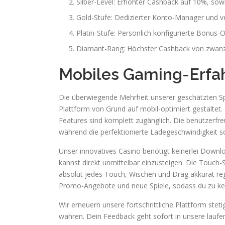
Silber-Level: Erhöhter Cashback auf 10%, sowi
Gold-Stufe: Dedizierter Konto-Manager und 
Platin-Stufe: Persönlich konfigurierte Bonus
Diamant-Rang: Höchster Cashback von zwanz
Mobiles Gaming-Erfa
Die überwiegende Mehrheit unserer geschätzten Sp
Plattform von Grund auf mobil-optimiert gestaltet
Features sind komplett zugänglich. Die benutzerfr
während die perfektionierte Ladegeschwindigkeit so
Unser innovatives Casino benötigt keinerlei Downl
kannst direkt unmittelbar einzusteigen. Die Touch
absolut jedes Touch, Wischen und Drag akkurat regi
Promo-Angebote und neue Spiele, sodass du zu kei
Wir erneuern unsere fortschrittliche Plattform stet
wahren. Dein Feedback geht sofort in unsere laufe