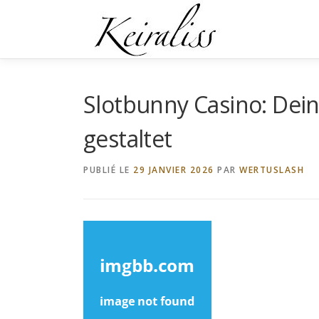
Aller
au
contenu
Slotbunny Casino: Dei
gestaltet
PUBLIÉ LE
29 JANVIER 2026
PAR
WERTUSLASH