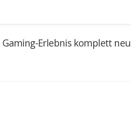
n Gaming-Erlebnis komplett neu