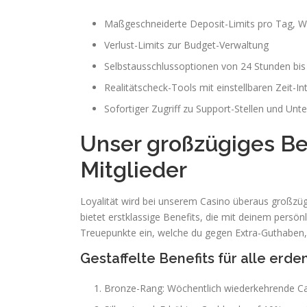
Maßgeschneiderte Deposit-Limits pro Tag, 
Verlust-Limits zur Budget-Verwaltung
Selbstausschlussoptionen von 24 Stunden bis
Realitätscheck-Tools mit einstellbaren Zeit-In
Sofortiger Zugriff zu Support-Stellen und Un
Unser großzügiges Be
Mitglieder
Loyalität wird bei unserem Casino überaus großzüg
bietet erstklassige Benefits, die mit deinem persö
Treuepunkte ein, welche du gegen Extra-Guthaben,
Gestaffelte Benefits für alle erd
Bronze-Rang: Wöchentlich wiederkehrende Ca