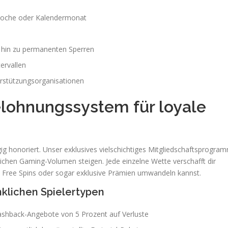
Woche oder Kalendermonat
 hin zu permanenten Sperren
tervallen
terstützungsorganisationen
lohnungssystem für loyale
ig honoriert. Unser exklusives vielschichtiges Mitgliedschaftsprogra
nlichen Gaming-Volumen steigen. Jede einzelne Wette verschafft dir
 Free Spins oder sogar exklusive Prämien umwandeln kannst.
enklichen Spielertypen
shback-Angebote von 5 Prozent auf Verluste