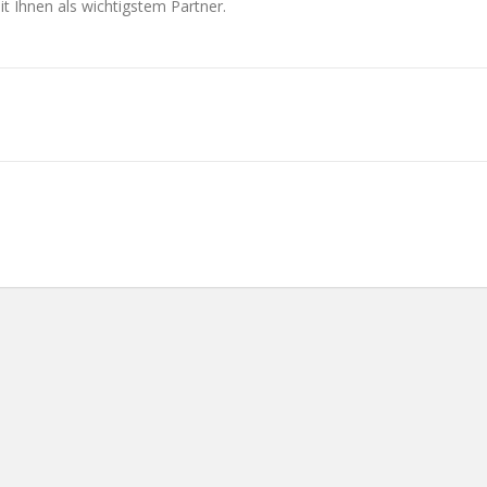
 Ihnen als wichtigstem Partner.