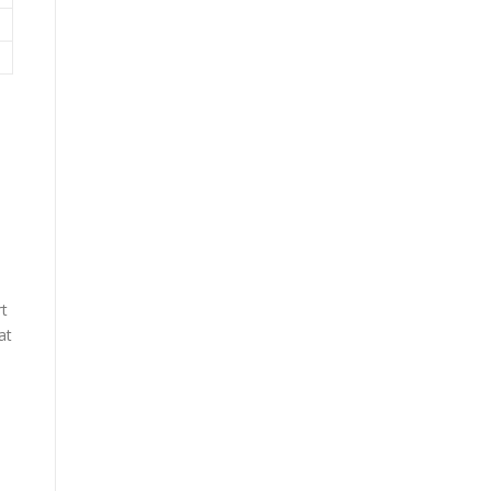
rt
at