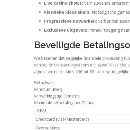
Live casino shows:
Vernieuwende entertain
Klassieke klassiekers:
Nostalgische games
Progressieve netwerken:
Verbonden accumu
Exclusieve uitgaven:
Primeur toegang naar 
Beveiligde Betalingso
We beseffen dat degelijke financiële processing f
een solide transactiesysteem dat zowel klassieke 
afgeschermd middels 256-bit SSL-encryptie, gelijke
Betaalwijze
Minimum Inleg
Verwerkingstijd Opname
Maximale Uitbetaling per 24 uur
iDEAL
Creditcard (Visa/Mastercard)
Overboeking