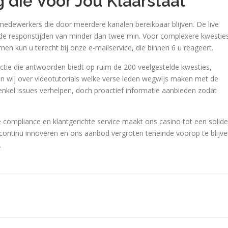
 die Voor Jou Klaarstaat
edewerkers die door meerdere kanalen bereikbaar blijven. De live
delde responstijden van minder dan twee min. Voor complexere kwestie
emen kun u terecht bij onze e-mailservice, die binnen 6 u reageert.
ctie die antwoorden biedt op ruim de 200 veelgestelde kwesties,
 wij over videotutorials welke verse leden wegwijs maken met de
t enkel issues verhelpen, doch proactief informatie aanbieden zodat
 compliance en klantgerichte service maakt ons casino tot een solide
en continu innoveren en ons aanbod vergroten teneinde voorop te blijv
.