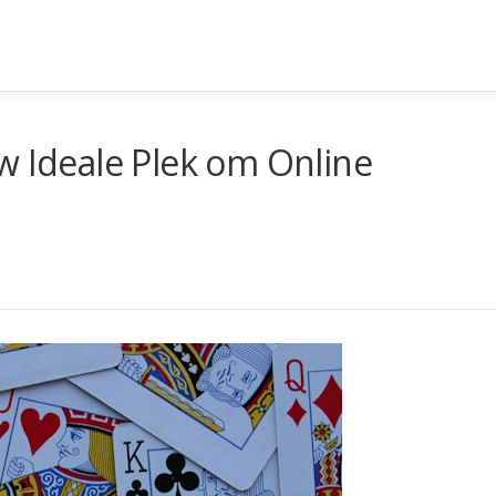
w Ideale Plek om Online