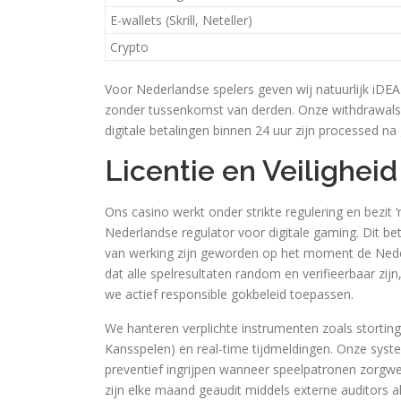
E-wallets (Skrill, Neteller)
Crypto
Voor Nederlandse spelers geven wij natuurlijk iDE
zonder tussenkomst van derden. Onze withdrawals 
digitale betalingen binnen 24 uur zijn processed n
Licentie en Veiligheid
Ons casino werkt onder strikte regulering en bezit 
Nederlandse regulator voor digitale gaming. Dit be
van werking zijn geworden op het moment de Neder
dat alle spelresultaten random en verifieerbaar zi
we actief responsible gokbeleid toepassen.
We hanteren verplichte instrumenten zoals stortingsl
Kansspelen) en real-time tijdmeldingen. Onze sy
preventief ingrijpen wanneer speelpatronen zorgwek
zijn elke maand geaudit middels externe auditors 