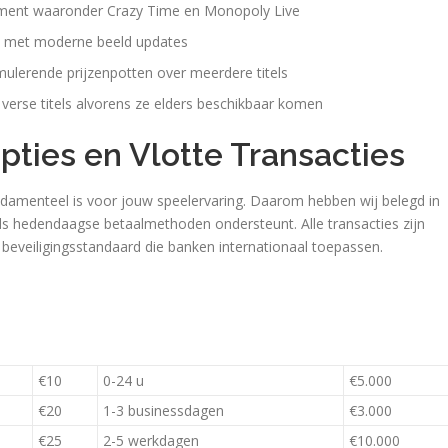
ment waaronder Crazy Time en Monopoly Live
 met moderne beeld updates
lerende prijzenpotten over meerdere titels
verse titels alvorens ze elders beschikbaar komen
pties en Vlotte Transacties
undamenteel is voor jouw speelervaring. Daarom hebben wij belegd in
als hedendaagse betaalmethoden ondersteunt. Alle transacties zijn
 beveiligingsstandaard die banken internationaal toepassen.
€10
0-24 u
€5.000
€20
1-3 businessdagen
€3.000
€25
2-5 werkdagen
€10.000