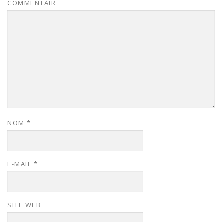
COMMENTAIRE
NOM
*
E-MAIL
*
SITE WEB