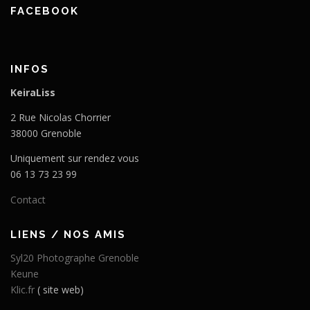
FACEBOOK
INFOS
KeiraLiss
2 Rue Nicolas Chorrier
38000 Grenoble
Uniquement sur rendez vous
06 13 73 23 99
Contact
LIENS / NOS AMIS
Syl20 Photographe Grenoble
Keune
Klic.fr
( site web)