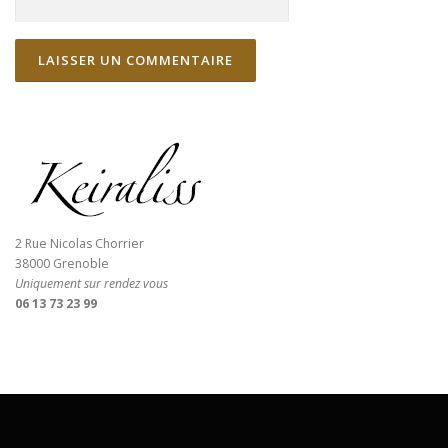
2 Rue Nicolas Chorrier
38000 Grenoble
Uniquement sur rendez vous
06 13 73 23 99