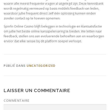
waarin alle meest frequente vragen al uitgelegd zijn. Deze kennisbank
wordt regelmatig vernieuwd op basis middels feedback van leden,
waardoor jullie frequent direct zelf één oplossing kunnen vinden
zonder contact op te hoeven opnemen.
Spinfin Online Casino blijft beleggen in technologie en klantsatisfactie
om jullie het beste online kansspelervaring te bieden. We letten naar
feedback, stellen ons aan evoluerende behoeften aan en waarborgen
ervoor dat elke sessie bij dit platform soepel verloopt.
PUBLIÉ DANS
UNCATEGORIZED
LAISSER UN COMMENTAIRE
COMMENTAIRE