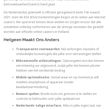
betrouwbaarheid hand in hand gaan.
De Nederlandse gokmarkt is officieel gereguleerd sinds 10e maand
2021, toen de KSA (KSA) toestemmingen begon uit te reiken aan internet
casino’s. We opereren binnen deze wetten en zorgen ervoor dat alle
activiteiten volledig conformeren aan de strenge vereisten die gesteld
worden aan officiële online casino’s in Holland.
Hetgeen Maakt Ons Anders
Transparante voorwaarden:
Nul verborgen clausules of
onduidelijke bonusregels die jullie voor verrassingen stellen
Bliksemsnelle uitbetalingen:
Opbrengsten worden binnen
vierentwintig uur uitgevoerd, zodat jullie vlot kunnen plezier
hebben van het verdiende bedrag
Mobile optimalisatie:
Geniet waar en op moment je wilt
middels smartphone of apparaat zonder
kwaliteitsvermindering
Bewust spelen:
Brede tools om grenzen in te stellen en
controle te behouden over jullie spelpatroon
Nederlands-talige interface:
Alles in jullie eigen taal, van