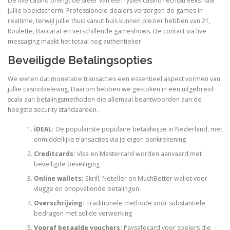
De live casino brengt de sfeer van een fysiek casino rechtstreeks naar
jullie beeldscherm. Professionele dealers verzorgen de games in
realtime, terwijl jullie thuis vanuit huis kunnen plezier hebben van 21,
Roulette, Baccarat en verschillende gameshows. De contact via live
messaging maakt het totaal nog authentieker.
Beveiligde Betalingsopties
We weten dat monetaire transacties een essentieel aspect vormen van
jullie casinobeleving. Daarom hebben we gestoken in een uitgebreid
scala aan betalingsmethoden die allemaal beantwoorden aan de
hoogste security standaarden.
iDEAL:
De populairste populaire betaalwijze in Nederland, met
onmiddellijke transacties via je eigen bankrekening
Creditcards:
Visa en Mastercard worden aanvaard met
beveiligde beveiliging
Online wallets:
Skrill, Neteller en MuchBetter wallet voor
vlugge en onopvallende betalingen
Overschrijving:
Traditionele methode voor substantiële
bedragen met solide verwerking
Vooraf betaalde vouchers:
Paysafecard voor spelers die