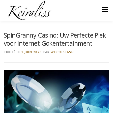
Aller
au
Menu
contenu
ACCUEIL
KEIRALISS
CONTACT
SpinGranny Casino: Uw Perfecte Plek
voor Internet Gokentertainment
PUBLIÉ LE
3 JUIN 2026
PAR
WERTUSLASH