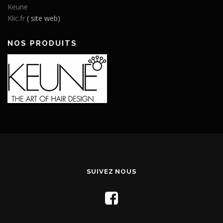
Keune
Klic.fr
( site web)
NOS PRODUITS
SUIVEZ NOUS