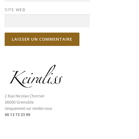
SITE WEB
2 Rue Nicolas Chorrier
38000 Grenoble
Uniquement sur rendez vous
06 13 73 23 99