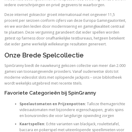
iedere overschrijvingen en privé gegevens te waarborgen.
Deze internet goksector groeit internationaal met ongeveer 11,5
procent per seizoen conform cijfers van deze Europa Gamingautoriteit,
en we worden leiden door modernisering en gamingkwaliteit centraal
te plaatsen. Deze vergunning garandeert dat ieder spellen worden
getest op fairness door onafhankelijke testbureaus, hetgeen betekent
dat ieder game werkelijk willekeurige resultaten genereert.
Onze Brede Spelcollectie
SpinGranny biedt de nauwkeurig gekozen collectie van meer dan 2.000
games van toonaangevende providers. Vanaf ouderwetse slots tot
moderne videoslot slots met oplopende jackpots – onze bibliotheek
wordt wekelijks uitgebreid met recente titels.
Favoriete Categorieën bij SpinGranny
Speelautomaten en Prijzenpotten:
Talloze themagerichte
videoautomaten met bijzondere eigenschappen, gratis spins
en bonusrondes die voor langdurige opwinding zorgen
Kaartspellen:
Echte varianten van blackjack, roulettetafel,
baccara en pokerspel met uiteenlopende speellimieten voor