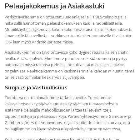
Pelaajakokemus ja Asiakastuki
Verkkosivustomme on toteutettu uudenlaisella HTML5-teknologialla,
mikä sallii häiriöttömän pelauskokemuksen kaikilla mobiililaitteilla.
Mobiilikäyttäjät kykenevät kokea kokonaisvaltaisesta pelikokemuksesta
ilman erillistä sovellusta – verkkoversio toimii erinomaisella tavalla niin
iOS- kuin myös Android-järjestelmissä.
Asiakastukemme on tavoitettavissa koko dygnet reaaliaikaisen chatin
avulla. Asiakaspalveluryhmämme puhelee selkeää suomea ja pystyy
auttamaan missä tahansa peleihin, bonuksiin tai maksuihin liittyvien
ongelmissa. Reaktioaikamme on keskimäärin alle kahden minuutin, tämä
on selvästi toimialan keskiarvoa sujuvampaa.
Suojaus ja Vastuullisuus
Tietoturva on toiminnallemme tärkein tavoite. Toteutamme
kaksivaiheisen käyttäjävaltuutusta käyttäjätilien turvaamiseksi ja
esitämme pelaajille mahdollisuuden laittaa talletuslimiittejä,
tappiolimiittejä ja pelisessioaikoja. Partneriyhteistyömme GamCare- ja
Gamblers-järjestön Anonymous -organisaatioiden rinnalla turvaa, että
pelaajillamme on käytettävissä tukipalveluihin tarpeen vaatiessa.
Pelitulososuudet valvotaan toistuvasti objektiivisten tarkastajien