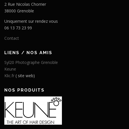
2 Rue Nicolas Chorrier
38000 Grenoble
Uniquement sur rendez vous
06 13 73 23 99
Contact
LIENS / NOS AMIS
Syl20 Photographe Grenoble
Keune
Klic.fr
( site web)
NOS PRODUITS