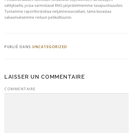
välityksellä, jossa varmistavat RNG-järjestelmiemme tasapuolisuuden.
Tuotamme raporttiostoksia neljännesvuosittain, tämä kuvastaa
vakaumuksemme reiluun pelikulttuuriin.
PUBLIÉ DANS
UNCATEGORIZED
LAISSER UN COMMENTAIRE
COMMENTAIRE