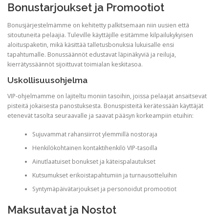
Bonustarjoukset ja Promootiot
Bonusjärjestelmämme on kehitetty palkitsemaan niin uusien että
sitoutuneita pelaajia. Tuleville käyttäjille esitämme kilpailukykyisen
aloituspaketin, mikä käsittää talletusbonuksia lukuisalle ensi
tapahtumalle. Bonussäännöt edustavat läpinäkyviä ja reiluja,
kierrätyssäännöt sijoittuvat toimialan keskitasoa.
Uskollisuusohjelma
VIP-ohjelmamme on lajiteltu moniin tasoihin, joissa pelaajat ansaitsevat
pisteitä jokaisesta panostuksesta. Bonuspisteitä kerätessään käyttäjät
etenevät tasolta seuraavalle ja saavat pääsyn korkeampiin etuihin:
Sujuvammat rahansiirrot ylemmillä nostoraja
Henkilökohtainen kontaktihenkilö VIP-tasoilla
Ainutlaatuiset bonukset ja käteispalautukset
Kutsumukset erikoistapahtumiin ja turnausotteluihin
Syntymäpäivätarjoukset ja personoidut promootiot
Maksutavat ja Nostot