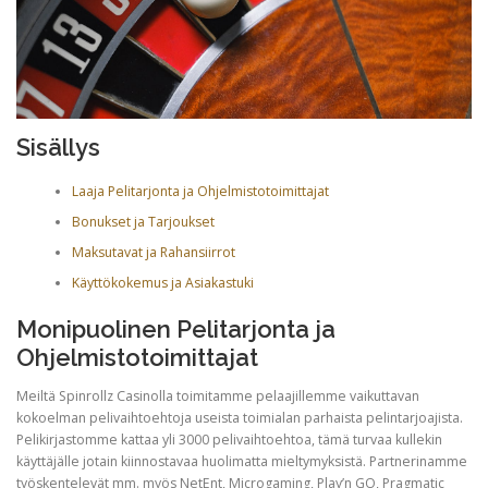
Sisällys
Laaja Pelitarjonta ja Ohjelmistotoimittajat
Bonukset ja Tarjoukset
Maksutavat ja Rahansiirrot
Käyttökokemus ja Asiakastuki
Monipuolinen Pelitarjonta ja
Ohjelmistotoimittajat
Meiltä Spinrollz Casinolla toimitamme pelaajillemme vaikuttavan
kokoelman pelivaihtoehtoja useista toimialan parhaista pelintarjoajista.
Pelikirjastomme kattaa yli 3000 pelivaihtoehtoa, tämä turvaa kullekin
käyttäjälle jotain kiinnostavaa huolimatta mieltymyksistä. Partnerinamme
työskentelevät mm. myös NetEnt, Microgaming, Play’n GO, Pragmatic