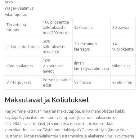
Arvo
Wager-vaatimus
Aika-rajoitus
100 prosenttia
Tervetuloa-
talletuksesta
35x bonus
30 päivää
tarjous
max 200 euroa
50%
30-kertainen
14
Jatkotalletusbonus
talletuksesta
kierrätys
vuorokautta
max 100€
10%
Ilman
Käteispalautus
viikoittaiset
viikon aika
kierrätysvaatimusta
häviöt
Personalisoidut
VIP-tarjoukset
Vaihtelee
Yksilöllinen
edut
Maksutavat ja Kotiutukset
Tarjoomme kattavan määrän maksutapoja, mikä mahdollistaa kaikki
käyttäjä löytää itselleen toimivan option. Jokainen maksu-siirrot
käsitellään välittömästi, ja suurin osa nostoista prosessoidaan
vuorokauden aikana. Täytämme tiukkoja KYC-menettelyjä (Know Your
Customer) laiton rahaliikenteen estämiseksi ja alaikäisten peliaktiviteetin