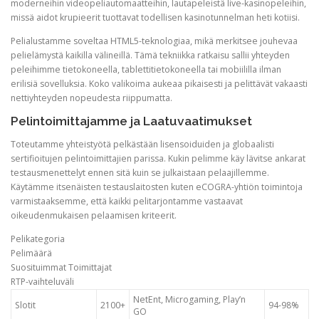
moderneihin videopeliautomaatteihin, lautapeleistä live-kasinopeleihin,
missä aidot krupieerit tuottavat todellisen kasinotunnelman heti kotiisi.
Pelialustamme soveltaa HTML5-teknologiaa, mikä merkitsee jouhevaa
pelielämystä kaikilla välineillä. Tämä tekniikka ratkaisu sallii yhteyden
peleihimme tietokoneella, tablettitietokoneella tai mobiililla ilman
erilisiä sovelluksia. Koko valikoima aukeaa pikaisesti ja pelittävät vakaasti
nettiyhteyden nopeudesta riippumatta.
Pelintoimittajamme ja Laatuvaatimukset
Toteutamme yhteistyötä pelkästään lisensoiduiden ja globaalisti
sertifioitujen pelintoimittajien parissa. Kukin pelimme käy lävitse ankarat
testausmenettelyt ennen sitä kuin se julkaistaan pelaajillemme.
Käytämme itsenäisten testauslaitosten kuten eCOGRA-yhtiön toimintoja
varmistaaksemme, että kaikki pelitarjontamme vastaavat
oikeudenmukaisen pelaamisen kriteerit.
Pelikategoria
Pelimäärä
Suosituimmat Toimittajat
RTP-vaihteluväli
NetEnt, Microgaming, Play’n
Slotit
2100+
94-98%
GO